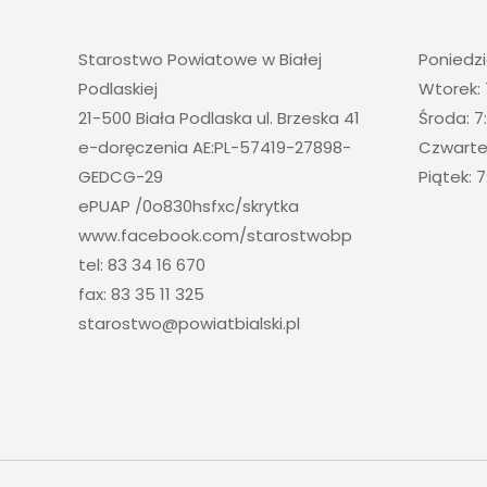
Starostwo Powiatowe w Białej
Poniedzi
Podlaskiej
Wtorek: 
21-500 Biała Podlaska ul. Brzeska 41
Środa: 7
e-doręczenia AE:PL-57419-27898-
Czwartek
GEDCG-29
Piątek: 7
ePUAP /0o830hsfxc/skrytka
www.facebook.com/starostwobp
tel: 83 34 16 670
fax: 83 35 11 325
starostwo@powiatbialski.pl