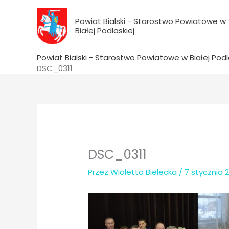
do
Przejdź
treści
do
Powiat Bialski - Starostwo Powiatowe w
Białej Podlaskiej
treści
Powiat Bialski - Starostwo Powiatowe w Białej Podl
DSC_0311
DSC_0311
Przez
Wioletta Bielecka
/
7 stycznia 