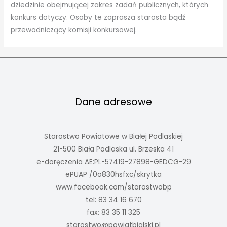
dziedzinie obejmującej zakres zadań publicznych, których
konkurs dotyczy. Osoby te zaprasza starosta bądź
przewodniczący komisji konkursowej.
Dane adresowe
Starostwo Powiatowe w Białej Podlaskiej
21-500 Biała Podlaska ul. Brzeska 41
e-doręczenia AE:PL-57419-27898-GEDCG-29
ePUAP /0o830hsfxc/skrytka
www.facebook.com/starostwobp
tel: 83 34 16 670
fax: 83 35 11 325
starostwo@powiatbialski.pl