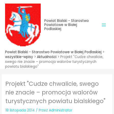
do
Przejdź
treści
do
treści
Powiat Bialski - Starostwo
Powiatowe w Białej
Podlaskiej
Powiat Bialski - Starostwo Powiatowe w Białej Podlaskiej
>
wszystkie-wpisy
>
Aktualności
>
Projekt "Cudze chwalicie,
swego nie znacie – promocja walorów turystycznych
powiatu bialskiego"
Projekt "Cudze chwalicie, swego
nie znacie – promocja walorów
turystycznych powiatu bialskiego"
18 listopada 2014
/ Przez
Administrator