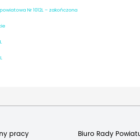
 powiatowa Nr 1012L – zakończona
cie
L
L
ny pracy
Biuro Rady Powiat