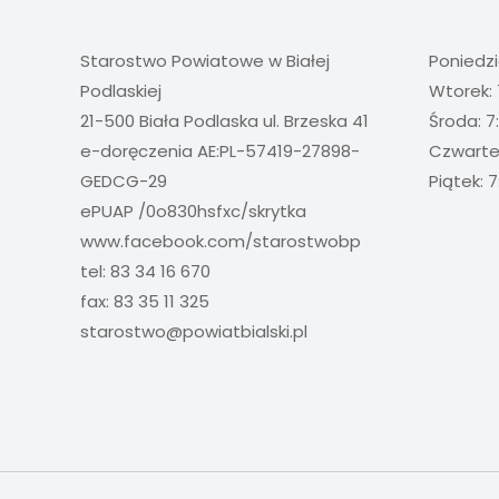
Starostwo Powiatowe w Białej
Poniedzi
Podlaskiej
Wtorek: 
21-500 Biała Podlaska ul. Brzeska 41
Środa: 7
e-doręczenia AE:PL-57419-27898-
Czwartek
GEDCG-29
Piątek: 7
ePUAP /0o830hsfxc/skrytka
www.facebook.com/starostwobp
tel: 83 34 16 670
fax: 83 35 11 325
starostwo@powiatbialski.pl