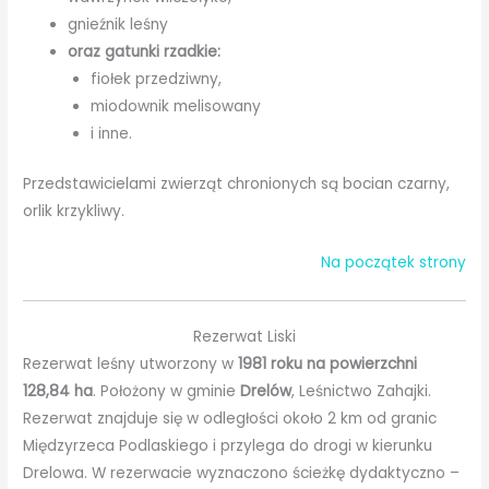
gnieźnik leśny
oraz gatunki rzadkie:
fiołek przedziwny,
miodownik melisowany
i inne.
Przedstawicielami zwierząt chronionych są bocian czarny,
orlik krzykliwy.
Na początek strony
Rezerwat Liski
Rezerwat leśny utworzony w
1981 roku na powierzchni
128,84 ha
. Położony w gminie
Drelów
, Leśnictwo Zahajki.
Rezerwat znajduje się w odległości około 2 km od granic
Międzyrzeca Podlaskiego i przylega do drogi w kierunku
Drelowa. W rezerwacie wyznaczono ścieżkę dydaktyczno –