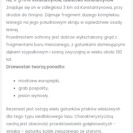
ha
, w gminie
Konstantynów, Leśnictwo Konstantynów
.
Znajduje się on w odległości 3 km od Konstantynowa, przy
drodze do Gnojna. Zajmuje fragment dużego kompleksu
leśnego na jego południowym skraju w sąsiedztwie osady
leśnej.
Przedmiotem ochrony jest dobrze wykształcony grąd z
fragmentami boru mieszanego, z gatunkami dominującymi
dębem szypułkowym i sosną zwyczajną w wieku około 130
lat.
Drzewostan tworzą ponadto:
modrzew europejski,
grab pospolity,
jesion wyniosły.
Rezerwat jest ostoją wielu gatunków ptaków właściwych
dla tego typu siedliskowego lasu. Charakterystyczną
cechą jest obecność przedstawiciela gołębiowatych -
siniaka – gatunku ściśle związanego ze starymi,