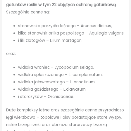
gatunków roślin w tym 22 objętych ochroną gatunkową
.
Szczególnie cenne są:
stanowiska parzydła leśnego – Aruncus dioicus,
kilka stanowisk orlika pospolitego – Aquilegia vulgaris,
i lilii złotogłów – Lilium martagon
oraz:
widłaka wroniec – Lycopodium selago,
widłaka spłaszczonego – L. complamatum,
widłaka jałowcowatego – L. annotinum,
widłaka goździstego – L.clawatum,
i storczyków – Orchidaceae.
Duże kompleksy leśne oraz szczególnie cenne przyrodniczo
łęgi wierzbowo – topolowe i olsy porastające stare wyspy,
niskie brzegi rzeki oraz obrzeża starorzeczy tworzą