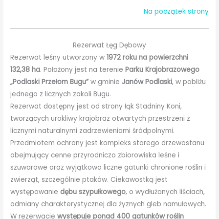
Na początek strony
Rezerwat Łęg Dębowy
Rezerwat leśny utworzony w
1972 roku na powierzchni
132,38 ha
. Położony jest na terenie
Parku Krajobrazowego
„Podlaski Przełom Bugu”
w gminie
Janów Podlaski
, w pobliżu
jednego z licznych zakoli Bugu.
Rezerwat dostępny jest od strony łąk Stadniny Koni,
tworzących urokliwy krajobraz otwartych przestrzeni z
licznymi naturalnymi zadrzewieniami śródpolnymi.
Przedmiotem ochrony jest kompleks starego drzewostanu
obejmujący cenne przyrodniczo zbiorowiska leśne i
szuwarowe oraz wyjątkowo liczne gatunki chronione roślin i
zwierząt, szczególnie ptaków. Ciekawostką jest
występowanie
dębu szypułkowego
, o wydłużonych liściach,
odmiany charakterystycznej dla żyznych gleb namułowych.
W rezerwacie
występuje ponad 400 gatunków roślin