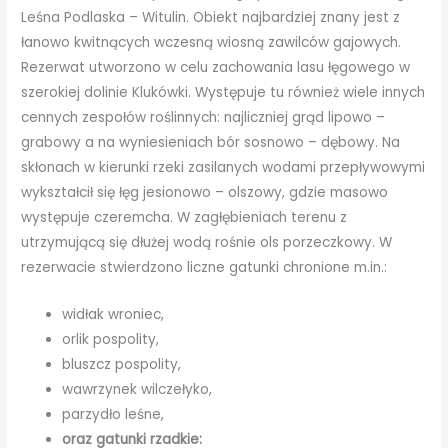
Leśna Podlaska – Witulin. Obiekt najbardziej znany jest z
łanowo kwitnących wczesną wiosną zawilców gajowych.
Rezerwat utworzono w celu zachowania lasu łęgowego w
szerokiej dolinie Klukówki. Występuje tu również wiele innych
cennych zespołów roślinnych: najliczniej grąd lipowo –
grabowy a na wyniesieniach bór sosnowo – dębowy. Na
skłonach w kierunki rzeki zasilanych wodami przepływowymi
wykształcił się łęg jesionowo – olszowy, gdzie masowo
występuje czeremcha. W zagłębieniach terenu z
utrzymującą się dłużej wodą rośnie ols porzeczkowy. W
rezerwacie stwierdzono liczne gatunki chronione m.in.:
widłak wroniec,
orlik pospolity,
bluszcz pospolity,
wawrzynek wilczełyko,
parzydło leśne,
oraz gatunki rzadkie: