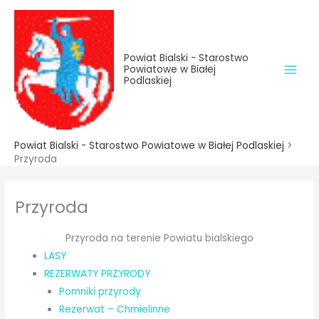
do
Przejdź
treści
do
treści
Powiat Bialski - Starostwo
Powiatowe w Białej
Podlaskiej
Powiat Bialski - Starostwo Powiatowe w Białej Podlaskiej
>
Przyroda
Przyroda
Przyroda na terenie Powiatu bialskiego
LASY
REZERWATY PRZYRODY
Pomniki przyrody
Rezerwat – Chmielinne