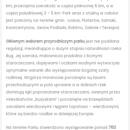
km, przeciętna szerokość w części północnej 6 km, a w
części południowej 3 – 5 km. Park wraz z otuliną w całości
jest położony na terenie gmin : Łosice, Platerów, Sarnaki,
Konstantynów, Janów Podlaski, Rokitno, Zalesie i Terespol.
Głównym walorem przyrodniczym parku
jest nie poddana
regulacji, meandrująca o dużym stopniu naturalności rzeka
Bug. Jej szeroka, malownicza pradolina z licznymi
starorzeczami, dopływami i oczkami wodnymi wytworzyła
optymalne warunki dla występowania bogatej szaty
roślinnej. Wzgórza morenowe porośnięte są lasami
przechodzącymi w pola uprawne a w dolinach rzek
dominują łąki poprzecinane starorzeczami, zwanymi przez
mieszkańców „bużyskami” i porośnięte na krawędziach
zaroślami wierzbowymi i łęgami topolowo – wierzbowymi,
które są bardzo rzadkie w dzisiejszej Europie.
Na terenie Parku stwierdzono występowanie ponad
760