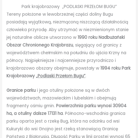
Park krajobrazowy „PODLASKI PRZEŁOM BUGU”
Tereny położone w lewobrzeżnej części doliny Bugu
posiadają wyjątkową, niezmąconą niszczącą działalnością
człowieka przyrodę. Aby utrzymać w niezmienionym stanie
jej naturalne oblicze utworzono w
1990 roku Nadbużański
Obszar Chronionego Krajobrazu
, sięgający od granicy z
województwem chełmskim na południu do ujścia Krzny na
północy. Najpiękniejsze i najcenniejsze przyrodniczo i
krajobrazowo obszary obejmuje, powstały w
1994 roku Park
Krajobrazowy
„Podlaski Przełom Bugu”
.
Granice parku
i jego otuliny położone są w dwóch
województwach, mazowieckim i lubelskim i obejmują
fragmenty ośmiu gmin.
Powierzchnia parku wynosi 30904
ha, a otuliny dalsze 17131 ha
. Północno-wschodnia granica
parku oparta jest o rzekę Bug, która na odcinku od wsi
Kukuryki do wsi Gnojno jest rzeką stanowiącą Granicę
Państwa z Białorusią. Długość Parku w linii prostej wynosi 65