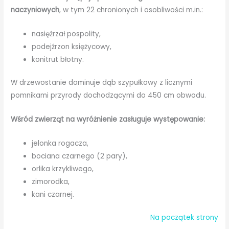
naczyniowych
, w tym 22 chronionych i osobliwości m.in.:
nasięźrzał pospolity,
podejźrzon księżycowy,
konitrut błotny.
W drzewostanie dominuje dąb szypułkowy z licznymi
pomnikami przyrody dochodzącymi do 450 cm obwodu.
Wśród zwierząt na wyróżnienie zasługuje występowanie:
jelonka rogacza,
bociana czarnego (2 pary),
orlika krzykliwego,
zimorodka,
kani czarnej.
Na początek strony