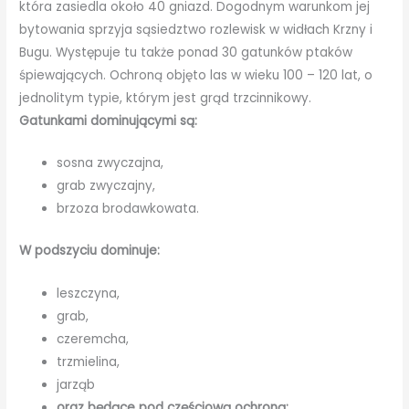
która zasiedla około 40 gniazd. Dogodnym warunkom jej
bytowania sprzyja sąsiedztwo rozlewisk w widłach Krzny i
Bugu. Występuje tu także ponad 30 gatunków ptaków
śpiewających. Ochroną objęto las w wieku 100 – 120 lat, o
jednolitym typie, którym jest grąd trzcinnikowy.
Gatunkami dominującymi są:
sosna zwyczajna,
grab zwyczajny,
brzoza brodawkowata.
W podszyciu dominuje:
leszczyna,
grab,
czeremcha,
trzmielina,
jarząb
oraz będące pod częściową ochroną: