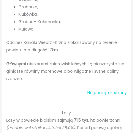
Grabarka,
Klukówka,
Grabar – Kałamanka,
Muława.
Odcinek Kanału Wieprz -Krzna zlokalizowany na terenie
powiatu ma długość 17km.
Głównymi obszarami
zbiorowisk leśnych są piaszczyste lub
gliniaste równiny morenowe albo wilgotne i żyzne doliny
rzeczne.
Na początek strony
Lasy
Lasy w powiecie bialskim zajmują
71,5 tys. ha
powierzchni
(co daje wskaźnik lesistości 26,0%)
. Ponad połowę ogólnej