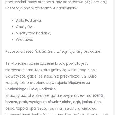
powierzchni lasów stanowią lasy państwowe
(41,2 tys. ha)
.
Pozostają one w zarządzie 4 nadleśnictw:
Biała Podlaska,
Chotyłów,
Międzyrzec Podlaski,
Włodawa.
Pozostałą część
(ok. 30 tys. ha)
zajmują lasy prywatne.
Terytorialne rozmieszczenie lasów powiatu jest
nierównomierne. Niektóre gminy są w nie ubogie np.:
Sławatycze, gdzie lesistość nie przekracza 10%. Duże
zespoły leśne skupione są w rejonie
Międzyrzeca
Podlaskiego i Białej Podlaskiej
.
Znaczny udział w składzie gatunkowym drzew ma
sosna,
brzoza, grab, występuje również olcha, dąb, jesion, klon,
osika, topola, lipa
. Szata roślinna i struktura wiekowa
drzewostanów jest zróżnicowana. Szczególnie interesujące