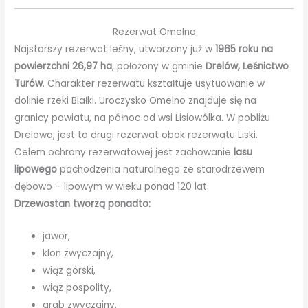
Rezerwat Omelno
Najstarszy rezerwat leśny, utworzony już w
1965 roku na
powierzchni 26,97 ha
, położony w gminie
Drelów, Leśnictwo
Turów
. Charakter rezerwatu kształtuje usytuowanie w
dolinie rzeki Białki. Uroczysko Omelno znajduje się na
granicy powiatu, na północ od wsi Lisiowólka. W pobliżu
Drelowa, jest to drugi rezerwat obok rezerwatu Liski.
Celem ochrony rezerwatowej jest zachowanie
lasu
lipowego
pochodzenia naturalnego ze starodrzewem
dębowo – lipowym w wieku ponad 120 lat.
Drzewostan tworzą ponadto:
jawor,
klon zwyczajny,
wiąz górski,
wiąz pospolity,
grab zwyczajny.