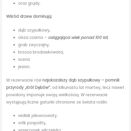
oraz grądy.
Wśród drzew dominują:
dąb szypułkowy,
olsza czarna –
osiągająca wiek ponad 100 lat
,
grab zwyczajny,
brzoza brodawkowata,
sosna
jesion.
W rezerwacie rósł
najokazalszy dąb szypułkowy – pomnik
przyrody „Król Dębów”
, od kilkunastu lat martwy, lecz nawet
powalony imponuje swoją wielkością. W rezerwacie
występują liczne gatunki chronione ze świata roślin:
widłak jałowcowaty,
orlik pospolity,
wawrzynek wilczełyko,