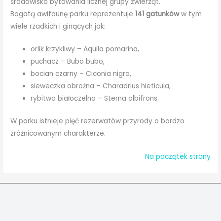
środowisko bytowania licznej grupy zwierząt.
Bogatą awifaunę parku reprezentuje
141 gatunków
w tym
wiele rzadkich i ginących jak:
orlik krzykliwy – Aquila pomarina,
puchacz – Bubo bubo,
bocian czarny – Ciconia nigra,
sieweczka obrożna – Charadrius hieticula,
rybitwa białoczelna – Sterna albifrons.
W parku istnieje pięć rezerwatów przyrody o bardzo
zróżnicowanym charakterze.
Na początek strony