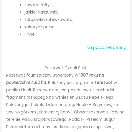
zawilec żółty,
jaskier kaszubski,
zdrojówka rutewkowata,
kokorycz pełna
i inne.
Na początek strony
Rezerwat Czapli Stóg
Rezerwat faunistyczny utworzony w
1987 roku na
powierzchni 4,82 ha
. Położony jest w gminie
Terespol
, w
pobliżu Nepli. Rezerwatem jest południowo – zachodni
fragment rosnącego na wzniesieniu Lasu Nepelskiego.
Położony jest około 1,5 km od drogi Neple – Krzyczew, za
tzw. wzgórzem „Kamiennej Baby”. Obszar rezerwatu leży na
terenie Parku Krajobrazowego „Podlaski Przełom Bugu”
Przedmiotem ochrony jest kolonia lęgowa czapli siwej,