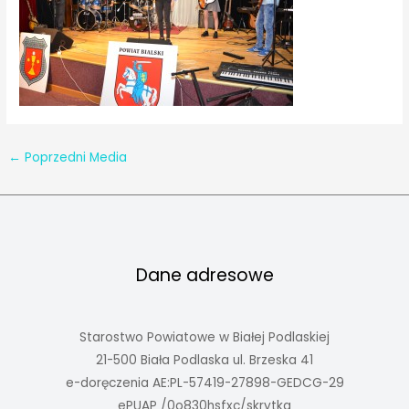
←
Poprzedni Media
Dane adresowe
Starostwo Powiatowe w Białej Podlaskiej
21-500 Biała Podlaska ul. Brzeska 41
e-doręczenia AE:PL-57419-27898-GEDCG-29
ePUAP /0o830hsfxc/skrytka