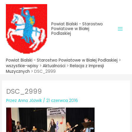
do
Przejdź
treści
do
treści
Powiat Bialski - Starostwo
Powiatowe w Białej
Podlaskiej
Powiat Bialski - Starostwo Powiatowe w Białej Podlaskiej
>
wszystkie-wpisy
>
Aktualności
>
Relacja z Impresji
Muzycznych
>
DSC_2999
DSC_2999
Przez
Anna Jóźwik
/
21 czerwca 2016