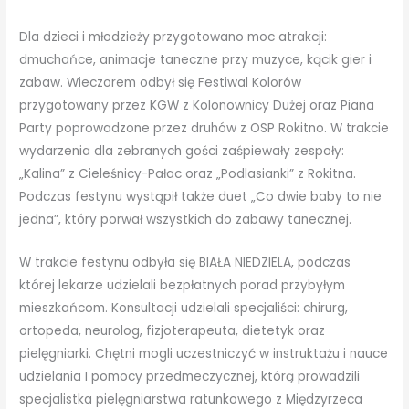
Dla dzieci i młodzieży przygotowano moc atrakcji:
dmuchańce, animacje taneczne przy muzyce, kącik gier i
zabaw. Wieczorem odbył się Festiwal Kolorów
przygotowany przez KGW z Kolonownicy Dużej oraz Piana
Party poprowadzone przez druhów z OSP Rokitno. W trakcie
wydarzenia dla zebranych gości zaśpiewały zespoły:
„Kalina” z Cieleśnicy-Pałac oraz „Podlasianki” z Rokitna.
Podczas festynu wystąpił także duet „Co dwie baby to nie
jedna”, który porwał wszystkich do zabawy tanecznej.
W trakcie festynu odbyła się BIAŁA NIEDZIELA, podczas
której lekarze udzielali bezpłatnych porad przybyłym
mieszkańcom. Konsultacji udzielali specjaliści: chirurg,
ortopeda, neurolog, fizjoterapeuta, dietetyk oraz
pielęgniarki. Chętni mogli uczestniczyć w instruktażu i nauce
udzielania I pomocy przedmeczycznej, którą prowadzili
specjalistka pielęgniarstwa ratunkowego z Międzyrzeca