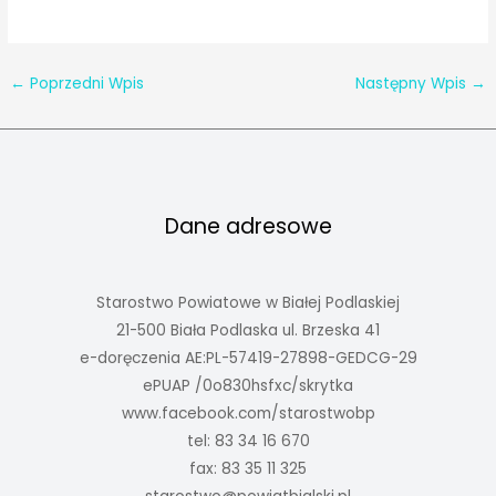
←
Poprzedni Wpis
Następny Wpis
→
Dane adresowe
Starostwo Powiatowe w Białej Podlaskiej
21-500 Biała Podlaska ul. Brzeska 41
e-doręczenia AE:PL-57419-27898-GEDCG-29
ePUAP /0o830hsfxc/skrytka
www.facebook.com/starostwobp
tel: 83 34 16 670
fax: 83 35 11 325