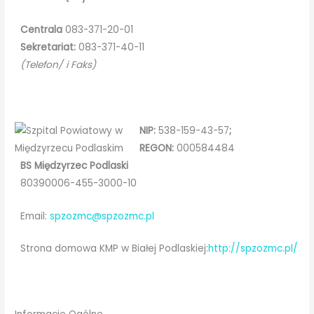
Centrala
083-371-20-01
Sekretariat:
083-371-40-11
(Telefon/ i Faks)
NIP:
538-159-43-57
;
REGON:
000584484
BS Międzyrzec Podlaski
80390006-455-3000-10
Email:
spzozmc@spzozmc.pl
Strona domowa KMP w Białej Podlaskiej:
http://spzozmc.pl/