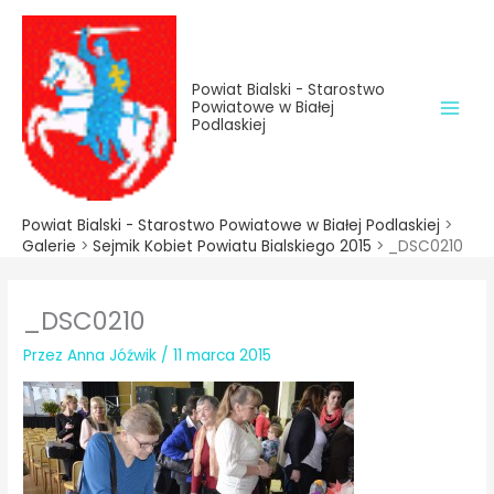
do
Przejdź
treści
do
treści
Powiat Bialski - Starostwo
Powiatowe w Białej
Podlaskiej
Powiat Bialski - Starostwo Powiatowe w Białej Podlaskiej
>
Galerie
>
Sejmik Kobiet Powiatu Bialskiego 2015
>
_DSC0210
_DSC0210
Przez
Anna Jóźwik
/
11 marca 2015