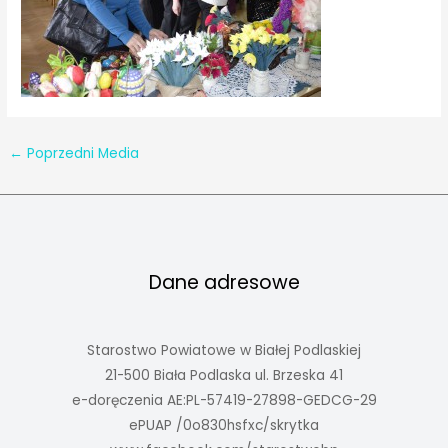
←
Poprzedni Media
Dane adresowe
Starostwo Powiatowe w Białej Podlaskiej
21-500 Biała Podlaska ul. Brzeska 41
e-doręczenia AE:PL-57419-27898-GEDCG-29
ePUAP /0o830hsfxc/skrytka