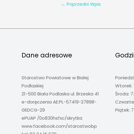
←
Poprzedni Wpis
Dane adresowe
Godzi
Starostwo Powiatowe w Białej
Poniedzi
Podlaskiej
Wtorek: 
21-500 Biała Podlaska ul. Brzeska 41
Środa: 7
e-doręczenia AE:PL-57419-27898-
Czwartek
GEDCG-29
Piątek: 7
ePUAP /0o830hsfxc/skrytka
www.facebook.com/starostwobp