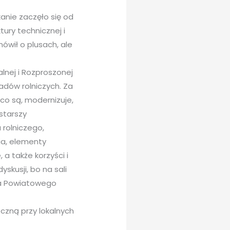
anie zaczęło się od
tury technicznej i
ówił o plusach, ale
lnej i Rozproszonej
dów rolniczych. Za
 co są, modernizuje,
 starszy
 rolniczego,
ia, elementy
a także korzyści i
skusji, bo na sali
sta Powiatowego
czną przy lokalnych