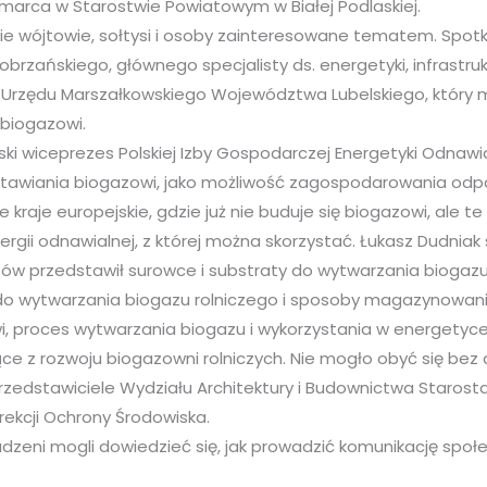
 marca w Starostwie Powiatowym w Białej Podlaskiej.
nie wójtowie, sołtysi i osoby zainteresowane tematem. Spotk
brzańskiego, głównego specjalisty ds. energetyki, infrastruk
j Urzędu Marszałkowskiego Województwa Lubelskiego, który m
 biogazowi.
i wiceprezes Polskiej Izby Gospodarczej Energetyki Odnawia
stawiania biogazowi, jako możliwość zagospodarowania odpa
e kraje europejskie, gdzie już nie buduje się biogazowi, ale te
nergii odnawialnej, z której można skorzystać. Łukasz Dudniak
tów przedstawił surowce i substraty do wytwarzania biogazu
do wytwarzania biogazu rolniczego i sposoby magazynowan
 proces wytwarzania biogazu i wykorzystania w energetyce, 
ce z rozwoju biogazowni rolniczych. Nie mogło obyć się bez dy
przedstawiciele Wydziału Architektury i Budownictwa Staro
rekcji Ochrony Środowiska.
dzeni mogli dowiedzieć się, jak prowadzić komunikację społe