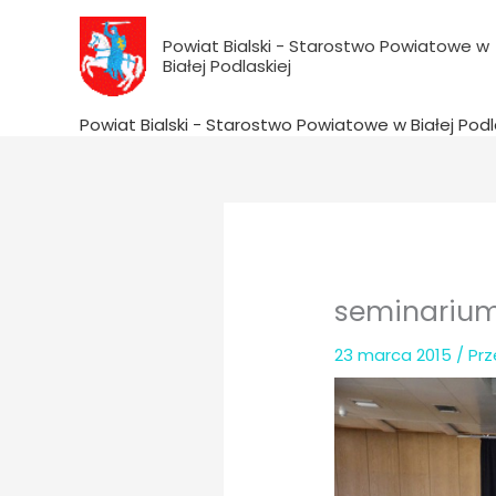
do
Przejdź
treści
do
Powiat Bialski - Starostwo Powiatowe w
Białej Podlaskiej
treści
Powiat Bialski - Starostwo Powiatowe w Białej Podl
seminarium
23 marca 2015
/ Pr