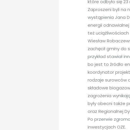
które odbyło się 23
Zaproszeni byli na 
wystąpienia Jana Do
energii odnawialne
też uciążliwościach
Wiesław Robaczewsk
zachęcił gminy do 
przykład stawiał inn
bo jest to źródło e
koordynator projek
rodzaje surowców 
składowe biogazowi,
zagrożenia wynikają
były obecni także 
oraz Regionalnej Dy
Po przerwie zgroma
inwestycjach OZE.