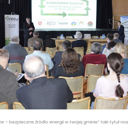
ze – bezpieczne źródło energii w twojej gminie” taki tytuł no