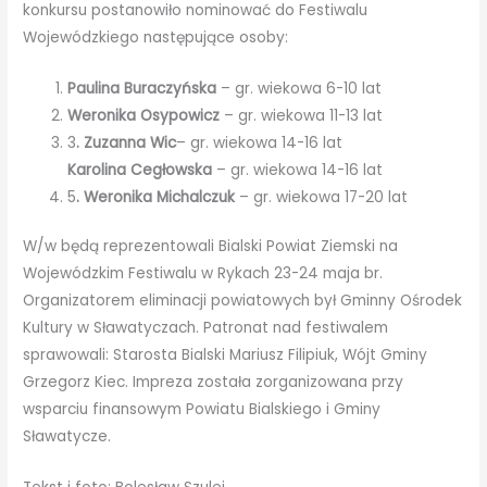
konkursu postanowiło nominować do Festiwalu
Wojewódzkiego następujące osoby:
Paulina Buraczyńska
– gr. wiekowa 6-10 lat
Weronika Osypowicz
– gr. wiekowa 11-13 lat
3
. Zuzanna Wic
– gr. wiekowa 14-16 lat
Karolina Cegłowska
– gr. wiekowa 14-16 lat
5
. Weronika Michalczuk
– gr. wiekowa 17-20 lat
W/w będą reprezentowali Bialski Powiat Ziemski na
Wojewódzkim Festiwalu w Rykach 23-24 maja br.
Organizatorem eliminacji powiatowych był Gminny Ośrodek
Kultury w Sławatyczach. Patronat nad festiwalem
sprawowali: Starosta Bialski Mariusz Filipiuk, Wójt Gminy
Grzegorz Kiec. Impreza została zorganizowana przy
wsparciu finansowym Powiatu Bialskiego i Gminy
Sławatycze.