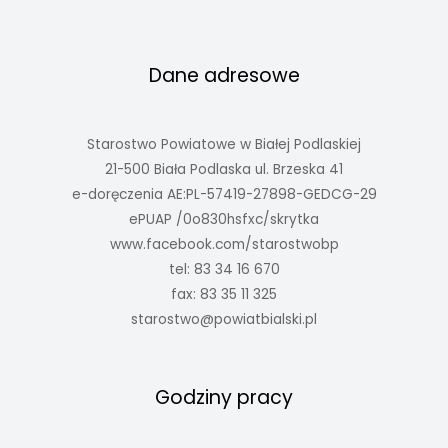
Dane adresowe
Starostwo Powiatowe w Białej Podlaskiej
21-500 Biała Podlaska ul. Brzeska 41
e-doręczenia AE:PL-57419-27898-GEDCG-29
ePUAP /0o830hsfxc/skrytka
www.facebook.com/starostwobp
tel: 83 34 16 670
fax: 83 35 11 325
starostwo@powiatbialski.pl
Godziny pracy