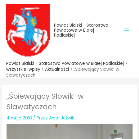
do
Przejdź
treści
do
treści
Powiat Bialski - Starostwo
Powiatowe w Białej
Podlaskiej
Powiat Bialski - Starostwo Powiatowe w Białej Podlaskiej
>
wszystkie-wpisy
>
Aktualności
>
„Śpiewający Słowik” w
Sławatyczach
„Śpiewający Słowik” w
Sławatyczach
4 maja 2018
/ Przez
Anna Jóźwik