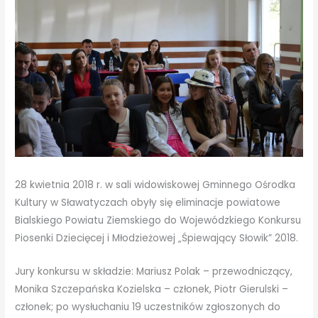
28 kwietnia 2018 r. w sali widowiskowej Gminnego Ośrodka
Kultury w Sławatyczach obyły się eliminacje powiatowe
Bialskiego Powiatu Ziemskiego do Wojewódzkiego Konkursu
Piosenki Dziecięcej i Młodzieżowej „Śpiewający Słowik” 2018.
Jury konkursu w składzie: Mariusz Polak – przewodniczący,
Monika Szczepańska Kozielska – członek, Piotr Gierulski –
członek; po wysłuchaniu 19 uczestników zgłoszonych do