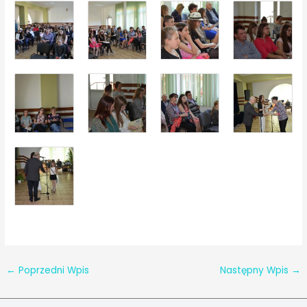
←
Poprzedni Wpis
Następny Wpis
→