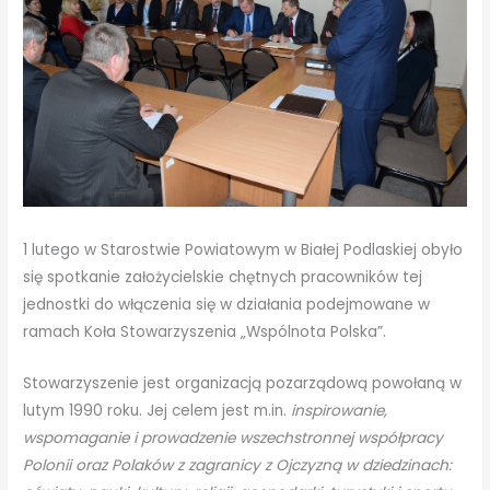
1 lutego w Starostwie Powiatowym w Białej Podlaskiej obyło
się spotkanie założycielskie chętnych pracowników tej
jednostki do włączenia się w działania podejmowane w
ramach Koła Stowarzyszenia „Wspólnota Polska”.
Stowarzyszenie jest organizacją pozarządową powołaną w
lutym 1990 roku. Jej celem jest m.in.
inspirowanie,
wspomaganie i prowadzenie wszechstronnej współpracy
Polonii oraz Polaków z zagranicy z Ojczyzną w dziedzinach: