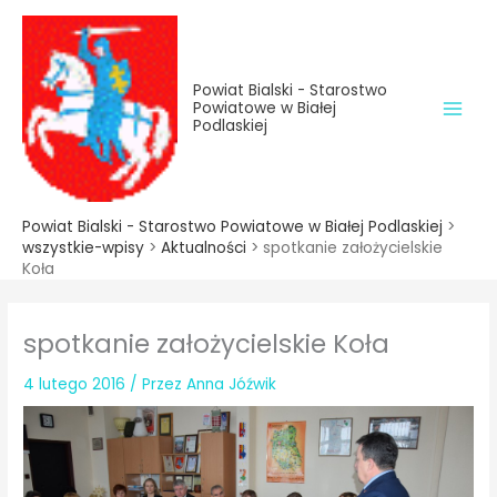
do
Przejdź
treści
do
treści
Powiat Bialski - Starostwo
Powiatowe w Białej
Podlaskiej
Powiat Bialski - Starostwo Powiatowe w Białej Podlaskiej
>
wszystkie-wpisy
>
Aktualności
>
spotkanie założycielskie
Koła
spotkanie założycielskie Koła
4 lutego 2016
/ Przez
Anna Jóźwik