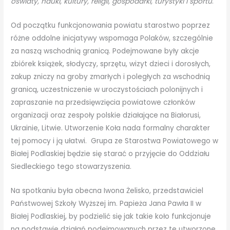
oświaty, nauki, kultury, religii, gospodarki, turystyki i sportu
.
Od początku funkcjonowania powiatu starostwo poprzez
różne oddolne inicjatywy wspomaga Polaków, szczególnie
za naszą wschodnią granicą. Podejmowane były akcje
zbiórek książek, słodyczy, sprzętu, wizyt dzieci i dorosłych,
zakup zniczy na groby zmarłych i poległych za wschodnią
granicą, uczestniczenie w uroczystościach polonijnych i
zapraszanie na przedsięwzięcia powiatowe członków
organizacji oraz zespoły polskie działające na Białorusi,
Ukrainie, Litwie. Utworzenie Koła nada formalny charakter
tej pomocy i ją ułatwi. Grupa ze Starostwa Powiatowego w
Białej Podlaskiej będzie się starać o przyjęcie do Oddziału
Siedleckiego tego stowarzyszenia.
Na spotkaniu była obecna Iwona Żelisko, przedstawiciel
Państwowej Szkoły Wyższej im. Papieża Jana Pawła II w
Białej Podlaskiej, by podzielić się jak takie koło funkcjonuje
na podstawie działań podejmowanych przez te utworzone