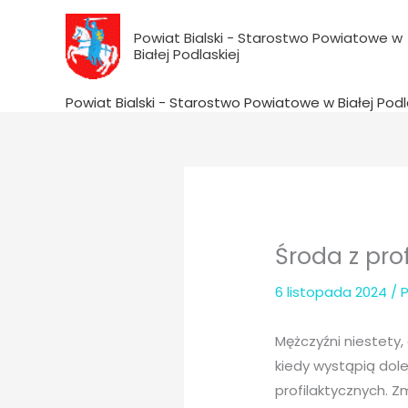
do
Przejdź
treści
do
Powiat Bialski - Starostwo Powiatowe w
Białej Podlaskiej
treści
Powiat Bialski - Starostwo Powiatowe w Białej Podl
Środa z pro
6 listopada 2024
/ 
Mężczyźni niestety, 
kiedy wystąpią dol
profilaktycznych. Z