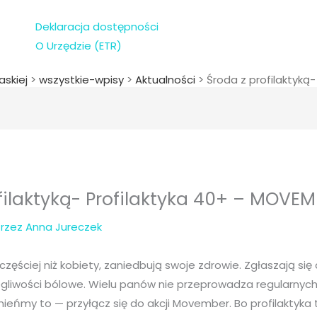
Deklaracja dostępności
O Urzędzie (ETR)
askiej
>
wszystkie-wpisy
>
Aktualności
>
Środa z profilaktyką
filaktyką- Profilaktyka 40+ – MOVEM
Przez
Anna Jureczek
częściej niż kobiety, zaniedbują swoje zdrowie. Zgłaszają się
egliwości bólowe. ​Wielu panów nie przeprowadza regularny
mieńmy to — przyłącz się do akcji Movember. Bo profilaktyka