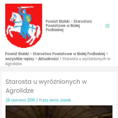
do
Przejdź
treści
do
treści
Powiat Bialski - Starostwo
Powiatowe w Białej
Podlaskiej
Powiat Bialski - Starostwo Powiatowe w Białej Podlaskiej
>
wszystkie-wpisy
>
Aktualności
>
Starosta u wyróżnionych w
Agrolidze
Starosta u wyróżnionych w
Agrolidze
28 czerwca 2016
/ Przez
Anna Jóźwik