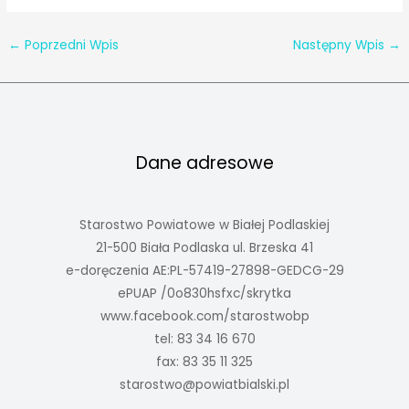
←
Poprzedni Wpis
Następny Wpis
→
Dane adresowe
Starostwo Powiatowe w Białej Podlaskiej
21-500 Biała Podlaska ul. Brzeska 41
e-doręczenia AE:PL-57419-27898-GEDCG-29
ePUAP /0o830hsfxc/skrytka
www.facebook.com/starostwobp
tel: 83 34 16 670
fax: 83 35 11 325
starostwo@powiatbialski.pl