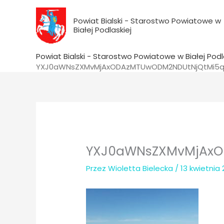
do
Przejdź
treści
do
Powiat Bialski - Starostwo Powiatowe w
Białej Podlaskiej
treści
Powiat Bialski - Starostwo Powiatowe w Białej Podl
YXJ0aWNsZXMvMjAxODAzMTUwODM2NDUtNjQtMi5q
YXJ0aWNsZXMvMjAxO
Przez
Wioletta Bielecka
/
13 kwietnia 