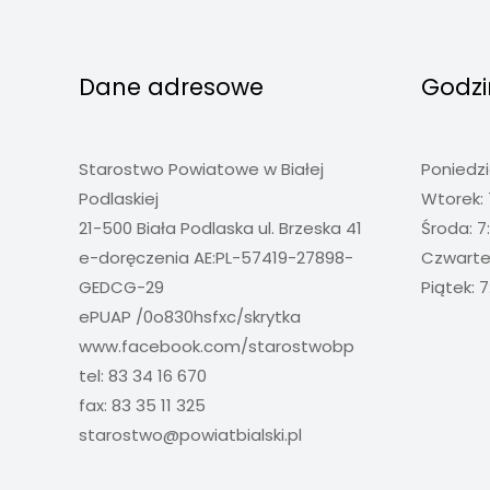
Dane adresowe
Godzi
Starostwo Powiatowe w Białej
Poniedzi
Podlaskiej
Wtorek: 
21-500 Biała Podlaska ul. Brzeska 41
Środa: 7
e-doręczenia AE:PL-57419-27898-
Czwartek
GEDCG-29
Piątek: 7
ePUAP /0o830hsfxc/skrytka
www.facebook.com/starostwobp
tel: 83 34 16 670
fax: 83 35 11 325
starostwo@powiatbialski.pl