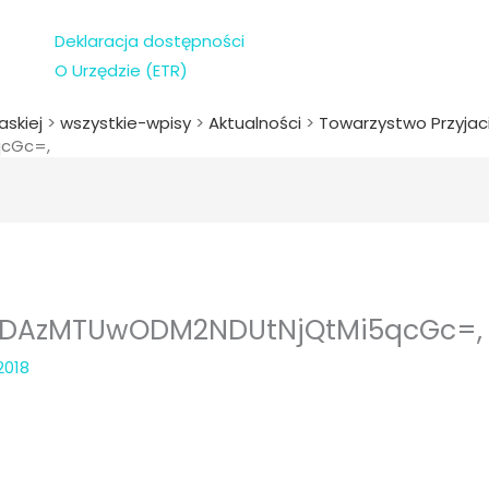
Deklaracja dostępności
O Urzędzie (ETR)
askiej
>
wszystkie-wpisy
>
Aktualności
>
Towarzystwo Przyjac
cGc=,
DAzMTUwODM2NDUtNjQtMi5qcGc=,
2018