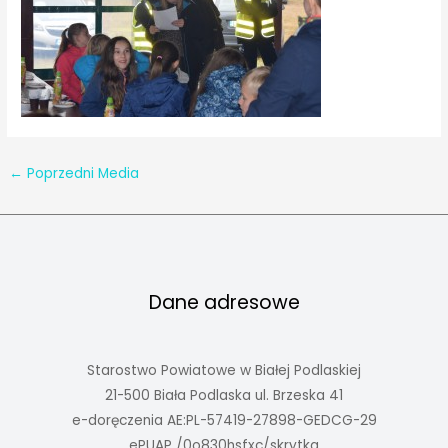
←
Poprzedni Media
Dane adresowe
Starostwo Powiatowe w Białej Podlaskiej
21-500 Biała Podlaska ul. Brzeska 41
e-doręczenia AE:PL-57419-27898-GEDCG-29
ePUAP /0o830hsfxc/skrytka