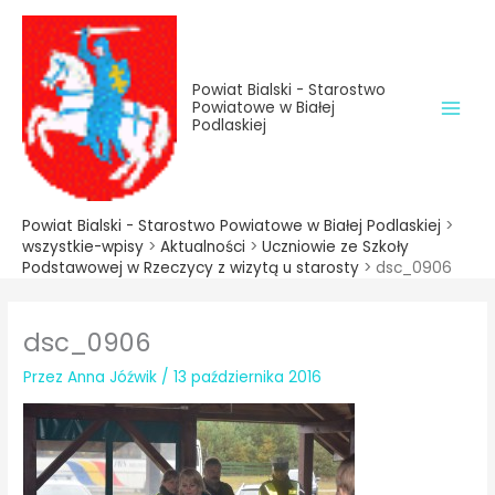
do
Przejdź
treści
do
treści
Powiat Bialski - Starostwo
Powiatowe w Białej
Podlaskiej
Powiat Bialski - Starostwo Powiatowe w Białej Podlaskiej
>
wszystkie-wpisy
>
Aktualności
>
Uczniowie ze Szkoły
Podstawowej w Rzeczycy z wizytą u starosty
>
dsc_0906
dsc_0906
Przez
Anna Jóźwik
/
13 października 2016