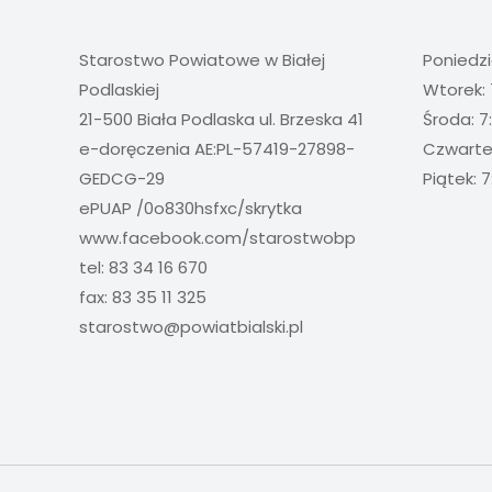
Starostwo Powiatowe w Białej
Poniedzi
Podlaskiej
Wtorek: 
21-500 Biała Podlaska ul. Brzeska 41
Środa: 7
e-doręczenia AE:PL-57419-27898-
Czwartek
GEDCG-29
Piątek: 7
ePUAP /0o830hsfxc/skrytka
www.facebook.com/starostwobp
tel: 83 34 16 670
fax: 83 35 11 325
starostwo@powiatbialski.pl