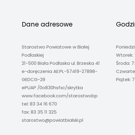
Dane adresowe
Godzi
Starostwo Powiatowe w Białej
Poniedzi
Podlaskiej
Wtorek: 
21-500 Biała Podlaska ul. Brzeska 41
Środa: 7
e-doręczenia AE:PL-57419-27898-
Czwartek
GEDCG-29
Piątek: 7
ePUAP /0o830hsfxc/skrytka
www.facebook.com/starostwobp
tel: 83 34 16 670
fax: 83 35 11 325
starostwo@powiatbialski.pl