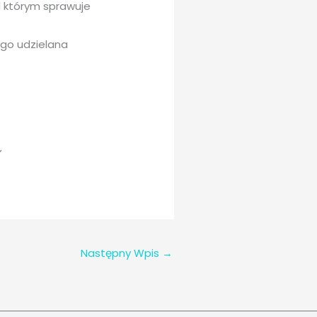
d którym sprawuje
go udzielana
”
Następny Wpis
→