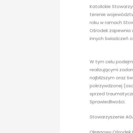
Katolickie Stowar
terenie województw
roku w ramach Sto
Ośrodek zapewnia w
innych świadczeń 
W tym celu podejmu
realizującymi zad
najbliższym oraz ś
pokrzywdzonej (oso
sprzed traumatycz
Sprawiedliwości.
Stowarzyszenie AGA
Okręgowy Ośrodek LU