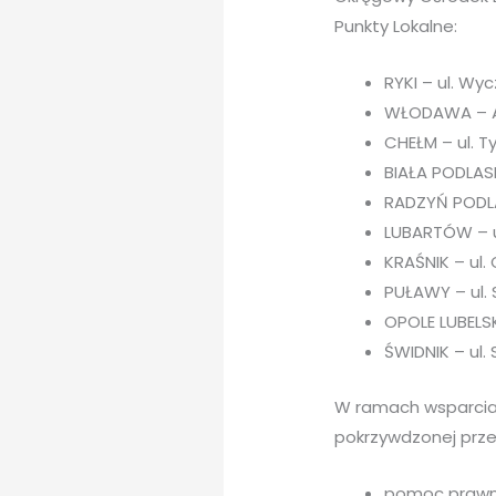
Punkty Lokalne:
RYKI – ul. Wy
WŁODAWA – Al. 
CHEŁM – ul. Ty
BIAŁA PODLASKA
RADZYŃ PODLASK
LUBARTÓW – ul.
KRAŚNIK – ul. 
PUŁAWY – ul. S
OPOLE LUBELSKI
ŚWIDNIK – ul.
W ramach wsparcia
pokrzywdzonej prz
pomoc prawn