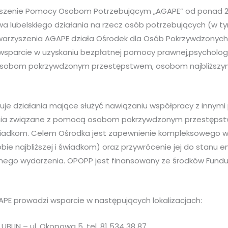
zyszenie Pomocy Osobom Potrzebującym „AGAPE” od ponad 20
a lubelskiego działania na rzecz osób potrzebujących (w ty
warzyszenia AGAPE działa Ośrodek dla Osób Pokrzywdzonyc
sparcie w uzyskaniu bezpłatnej pomocy prawnej,psychologicz
osobom pokrzywdzonym przestępstwem, osobom najbliższy
je działania mające służyć nawiązaniu współpracy z innym
ania związane z pomocą osobom pokrzywdzonym przestęp
wiadkom. Celem Ośrodka jest zapewnienie kompleksowego w
bie najbliższej i świadkom) oraz przywrócenie jej do stanu
nego wydarzenia. OPOPP jest finansowany ze środków Fund
PE prowadzi wsparcie w następujących lokalizacjach:
BLIN – ul. Okopowa 5, tel. 81 534 38 87