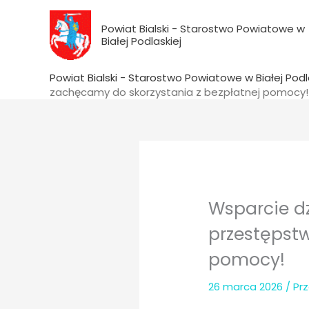
do
Przejdź
treści
do
Powiat Bialski - Starostwo Powiatowe w
Białej Podlaskiej
treści
Powiat Bialski - Starostwo Powiatowe w Białej Podl
zachęcamy do skorzystania z bezpłatnej pomocy!
Wsparcie d
przestępst
pomocy!
26 marca 2026
/ Pr