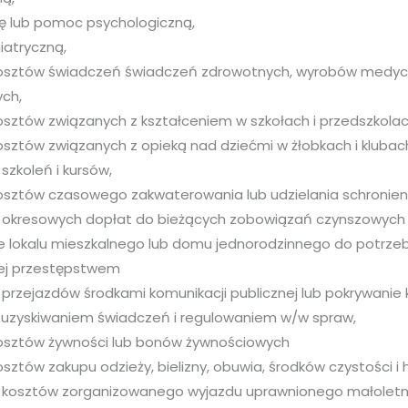
ę lub pomoc psychologiczną,
atryczną,
osztów świadczeń świadczeń zdrowotnych, wyrobów medyc
ch,
osztów związanych z kształceniem w szkołach i przedszkolac
sztów związanych z opieką nad dziećmi w żłobkach i klubac
szkoleń i kursów,
osztów czasowego zakwaterowania lub udzielania schronien
 okresowych dopłat do bieżących zobowiązań czynszowych z
 lokalu mieszkalnego lub domu jednorodzinnego do potrze
ej przestępstwem
 przejazdów środkami komunikacji publicznej lub pokrywanie
 uzyskiwaniem świadczeń i regulowaniem w/w spraw,
osztów żywności lub bonów żywnościowych
sztów zakupu odzieży, bielizny, obuwia, środków czystości i h
 kosztów zorganizowanego wyjazdu uprawnionego małolet