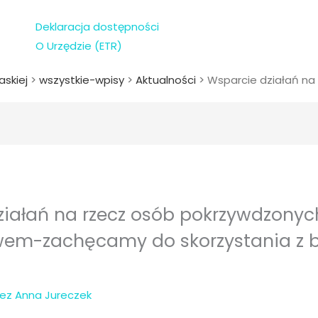
Deklaracja dostępności
O Urzędzie (ETR)
askiej
>
wszystkie-wpisy
>
Aktualności
>
Wsparcie działań n
ziałań na rzecz osób pokrzywdzonyc
wem-zachęcamy do skorzystania z b
zez
Anna Jureczek