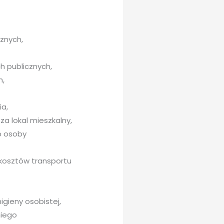
znych,
h publicznych,
h,
ia,
a lokal mieszkalny,
b osoby
 kosztów transportu
igieny osobistej,
niego