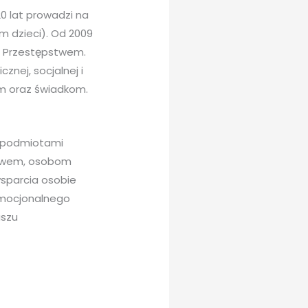
 lat prowadzi na
m dzieci). Od 2009
h Przestępstwem.
nej, socjalnej i
m oraz świadkom.
i podmiotami
stwem, osobom
sparcia osobie
 emocjonalnego
uszu