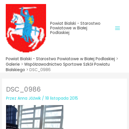
do
Przejdź
treści
do
treści
Powiat Bialski - Starostwo
Powiatowe w Białej
Podlaskiej
Powiat Bialski - Starostwo Powiatowe w Białej Podlaskiej
>
Galerie
>
Współzawodnictwo Sportowe Szkół Powiatu
Bialskiego
>
DSC_0986
DSC_0986
Przez
Anna Jóźwik
/
18 listopada 2015