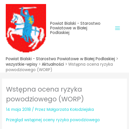
do
Przejdź
treści
do
treści
Powiat Bialski - Starostwo
Powiatowe w Białej
Podlaskiej
Powiat Bialski - Starostwo Powiatowe w Białej Podlaskiej
>
wszystkie-wpisy
>
Aktualności
>
Wstępna ocena ryzyka
powodziowego (WORP)
Wstępna ocena ryzyka
powodziowego (WORP)
14 maja 2018
/ Przez
Małgorzata Kołodziejska
Przegląd wstępnej oceny ryzyka powodziowego