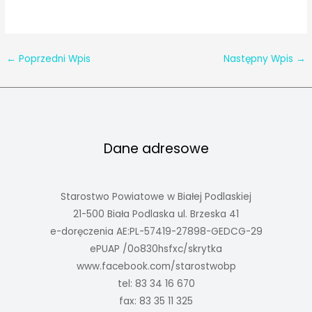
←
Poprzedni Wpis
Następny Wpis
→
Dane adresowe
Starostwo Powiatowe w Białej Podlaskiej
21-500 Biała Podlaska ul. Brzeska 41
e-doręczenia AE:PL-57419-27898-GEDCG-29
ePUAP /0o830hsfxc/skrytka
www.facebook.com/starostwobp
tel: 83 34 16 670
fax: 83 35 11 325