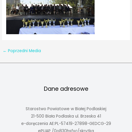
←
Poprzedni Media
Dane adresowe
Starostwo Powiatowe w Białej Podlaskiej
21-500 Biała Podlaska ul. Brzeska 41
e-doręczenia AE:PL-57419-27898-GEDCG-29
ePUAP /0o830hsfxc/skrytka