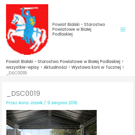
do
Przejdź
treści
do
treści
Powiat Bialski - Starostwo
Powiatowe w Białej
Podlaskiej
Powiat Bialski - Starostwo Powiatowe w Białej Podlaskiej
>
wszystkie-wpisy
>
Aktualności
>
Wystawa koni w Tucznej
>
_DSC0019
_DSC0019
Przez
Anna Jóźwik
/
9 sierpnia 2016