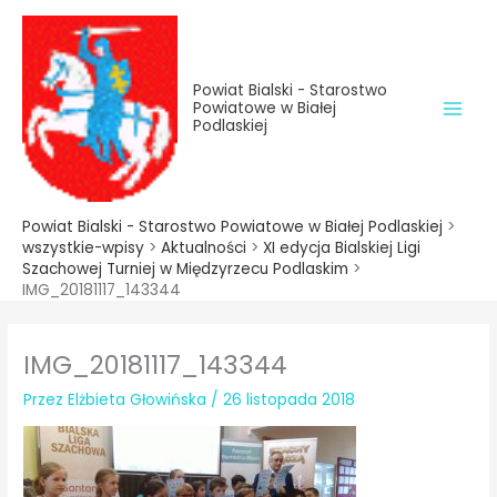
do
Przejdź
treści
do
treści
Powiat Bialski - Starostwo
Powiatowe w Białej
Podlaskiej
Powiat Bialski - Starostwo Powiatowe w Białej Podlaskiej
>
wszystkie-wpisy
>
Aktualności
>
XI edycja Bialskiej Ligi
Szachowej Turniej w Międzyrzecu Podlaskim
>
IMG_20181117_143344
IMG_20181117_143344
Przez
Elżbieta Głowińska
/
26 listopada 2018