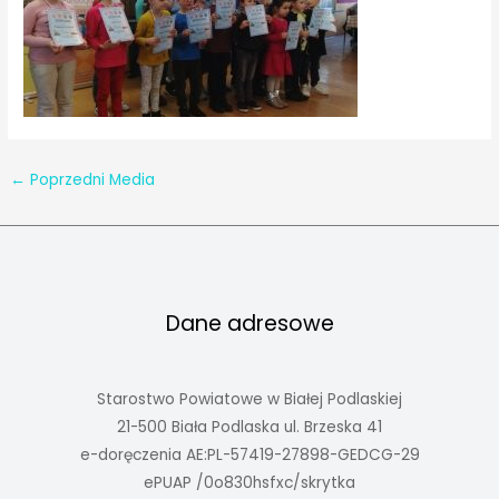
←
Poprzedni Media
Dane adresowe
Starostwo Powiatowe w Białej Podlaskiej
21-500 Biała Podlaska ul. Brzeska 41
e-doręczenia AE:PL-57419-27898-GEDCG-29
ePUAP /0o830hsfxc/skrytka