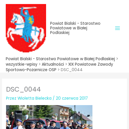
do
Przejdź
treści
do
treści
Powiat Bialski - Starostwo
Powiatowe w Białej
Podlaskiej
Powiat Bialski - Starostwo Powiatowe w Białej Podlaskiej
>
wszystkie-wpisy
>
Aktualności
>
XIX Powiatowe Zawody
Sportowo-Pożarnicze OSP
>
DSC_0044
DSC_0044
Przez
Wioletta Bielecka
/
20 czerwca 2017