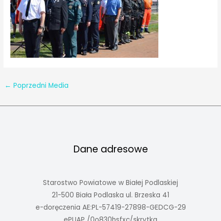
←
Poprzedni Media
Dane adresowe
Starostwo Powiatowe w Białej Podlaskiej
21-500 Biała Podlaska ul. Brzeska 41
e-doręczenia AE:PL-57419-27898-GEDCG-29
ePUAP /0o830hsfxc/skrytka