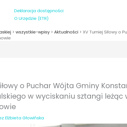
Deklaracja dostępności
O Urzędzie (ETR)
askiej
>
wszystkie-wpisy
>
Aktualności
>
XV Turniej Siłowy o 
nowie
Siłowy o Puchar Wójta Gminy Konsta
alskiego w wyciskaniu sztangi leżąc
owie
zez
Elżbieta Głowińska