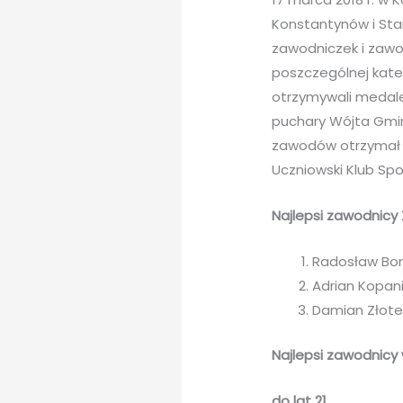
Konstantynów i Star
zawodniczek i zawo
poszczególnej kate
otrzymywali medale 
puchary Wójta Gminy
zawodów otrzymał s
Uczniowski Klub Sp
Najlepsi zawodnicy 
Radosław Bor
Adrian Kopani
Damian Złotek
Najlepsi zawodnicy 
do lat 21