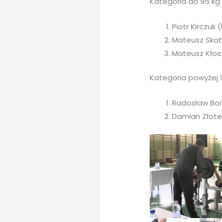
Kategoria do 95 kg
Piotr Kirczuk 
Mateusz Skatu
Mateusz Kłos 
Kategoria powyżej 
Radosław Boro
Damian Złotek