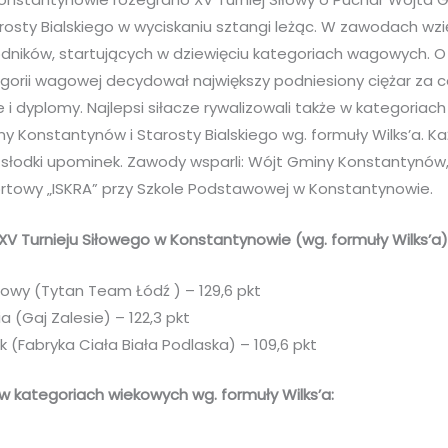
osty Bialskiego w wyciskaniu sztangi leżąc. W zawodach wzię
dników, startujących w dziewięciu kategoriach wagowych. O
gorii wagowej decydował największy podniesiony ciężar za 
i dyplomy. Najlepsi siłacze rywalizowali także w kategoriac
 Konstantynów i Starosty Bialskiego wg. formuły Wilks’a. Ka
łodki upominek. Zawody wsparli: Wójt Gminy Konstantynów, S
ortowy „ISKRA” przy Szkole Podstawowej w Konstantynowie.
XV Turnieju Siłowego w Konstantynowie (wg. formuły Wilks’a)
owy (Tytan Team Łódź ) – 129,6 pkt
a (Gaj Zalesie) – 122,3 pkt
 (Fabryka Ciała Biała Podlaska) – 109,6 pkt
w kategoriach wiekowych wg. formuły Wilks’a: