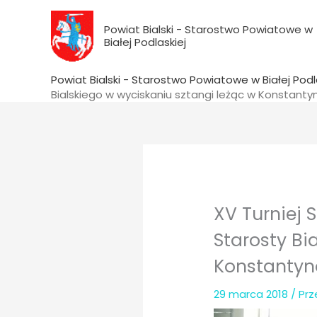
do
Przejdź
treści
do
Powiat Bialski - Starostwo Powiatowe w
Białej Podlaskiej
treści
Powiat Bialski - Starostwo Powiatowe w Białej Podl
Bialskiego w wyciskaniu sztangi leżąc w Konstanty
XV Turniej 
Starosty Bi
Konstantyn
29 marca 2018
/ Pr