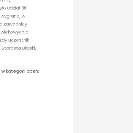
ło udział 36
 wygranej w
co zawodnicy
h wiekowych o
żdy uczestnik
tarosta Bialski,
 w kategorii open: