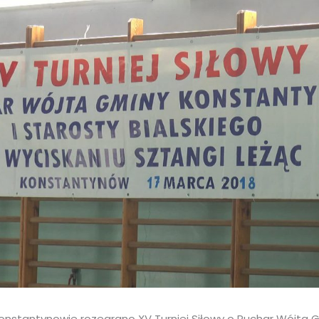
 Konstantynowie rozegrano XV Turniej Siłowy o Puchar Wójta 