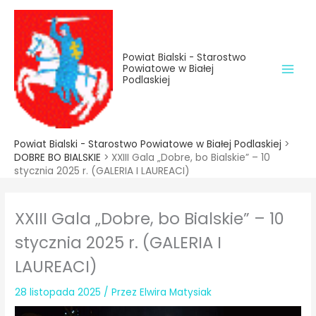
do
Przejdź
treści
do
treści
Powiat Bialski - Starostwo
Powiatowe w Białej
Podlaskiej
Powiat Bialski - Starostwo Powiatowe w Białej Podlaskiej
>
DOBRE BO BIALSKIE
>
XXIII Gala „Dobre, bo Bialskie” – 10
stycznia 2025 r. (GALERIA I LAUREACI)
XXIII Gala „Dobre, bo Bialskie” – 10
stycznia 2025 r. (GALERIA I
LAUREACI)
28 listopada 2025
/ Przez
Elwira Matysiak