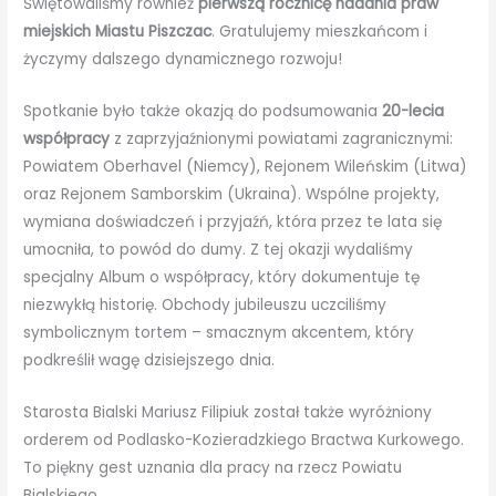
Świętowaliśmy również
pierwszą rocznicę nadania praw
miejskich Miastu Piszczac
. Gratulujemy mieszkańcom i
życzymy dalszego dynamicznego rozwoju!
Spotkanie było także okazją do podsumowania
20-lecia
współpracy
z zaprzyjaźnionymi powiatami zagranicznymi:
Powiatem Oberhavel (Niemcy), Rejonem Wileńskim (Litwa)
oraz Rejonem Samborskim (Ukraina). Wspólne projekty,
wymiana doświadczeń i przyjaźń, która przez te lata się
umocniła, to powód do dumy. Z tej okazji wydaliśmy
specjalny Album o współpracy, który dokumentuje tę
niezwykłą historię. Obchody jubileuszu uczciliśmy
symbolicznym tortem – smacznym akcentem, który
podkreślił wagę dzisiejszego dnia.
Starosta Bialski Mariusz Filipiuk został także wyróżniony
orderem od Podlasko-Kozieradzkiego Bractwa Kurkowego.
To piękny gest uznania dla pracy na rzecz Powiatu
Bialskiego.