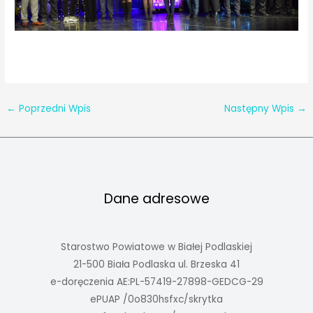
←
Poprzedni Wpis
Następny Wpis
→
Dane adresowe
Starostwo Powiatowe w Białej Podlaskiej
21-500 Biała Podlaska ul. Brzeska 41
e-doręczenia AE:PL-57419-27898-GEDCG-29
ePUAP /0o830hsfxc/skrytka