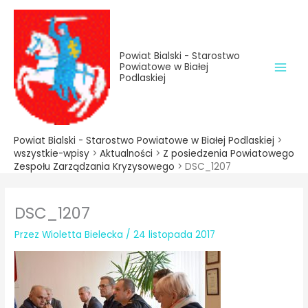
do
Przejdź
treści
do
treści
Powiat Bialski - Starostwo
Powiatowe w Białej
Podlaskiej
Powiat Bialski - Starostwo Powiatowe w Białej Podlaskiej
>
wszystkie-wpisy
>
Aktualności
>
Z posiedzenia Powiatowego
Zespołu Zarządzania Kryzysowego
>
DSC_1207
DSC_1207
Przez
Wioletta Bielecka
/
24 listopada 2017