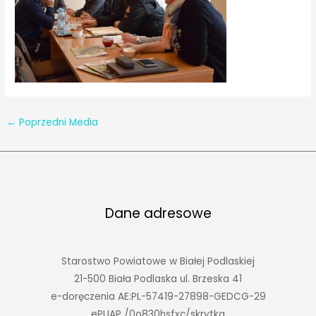
←
Poprzedni Media
Dane adresowe
Starostwo Powiatowe w Białej Podlaskiej
21-500 Biała Podlaska ul. Brzeska 41
e-doręczenia AE:PL-57419-27898-GEDCG-29
ePUAP /0o830hsfxc/skrytka