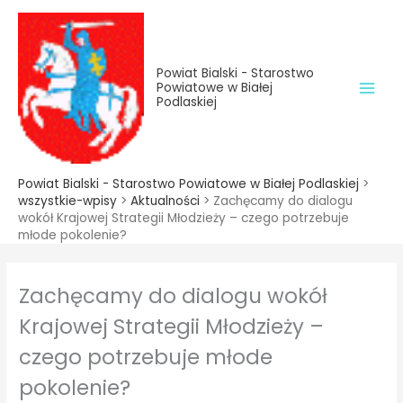
do
Przejdź
treści
do
treści
Powiat Bialski - Starostwo
Powiatowe w Białej
Podlaskiej
Powiat Bialski - Starostwo Powiatowe w Białej Podlaskiej
>
wszystkie-wpisy
>
Aktualności
>
Zachęcamy do dialogu
wokół Krajowej Strategii Młodzieży – czego potrzebuje
młode pokolenie?
Zachęcamy do dialogu wokół
Krajowej Strategii Młodzieży –
czego potrzebuje młode
pokolenie?