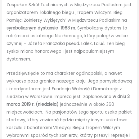
Zespołem Szkół Technicznych w Międzyrzecu Podlaskim jest
organizatorem lokalnego biegu „Tropem Wilczym. Bieg
Pamięci Żołnierzy Wyklętych” w Międzyrzecu Podlaskim na
symbolicznym dystansie 1963 m
. Symboliczny dystans to
rok śmierci ostatniego Niezłomnego, który poległ w walce
czynnej – Józefa Franczaka pseud. Lalek, Laluś. Ten bieg
zyskał miano honorowego i jest najpopularniejszym
dystansem.
Przedsięwzięcie to ma charakter ogólnopolski, a nawet
wykracza poza granice naszego kraju. Jego pomysłodawcą
i koordynatorem jest Fundacja Wolność i Demokracja z
siedzibą w Warszawie. Impreza jest zaplanowana
w dniu 3
marca 2019 r. (niedziela)
jednocześnie w około 360
miejscowościach. Na pasjonatów tego sportu czeka pakiet
startowy, który zawierać będzie między innymi unikatowe
koszulki z bohaterami VII edycji Biegu Tropem Wilczym
wybranymi spośród tych żołnierzy, którzy przeżyli represje i