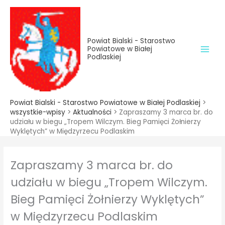
do
Przejdź
treści
do
treści
Powiat Bialski - Starostwo
Powiatowe w Białej
Podlaskiej
Powiat Bialski - Starostwo Powiatowe w Białej Podlaskiej
>
wszystkie-wpisy
>
Aktualności
>
Zapraszamy 3 marca br. do
udziału w biegu „Tropem Wilczym. Bieg Pamięci Żołnierzy
Wyklętych” w Międzyrzecu Podlaskim
Zapraszamy 3 marca br. do
udziału w biegu „Tropem Wilczym.
Bieg Pamięci Żołnierzy Wyklętych”
w Międzyrzecu Podlaskim