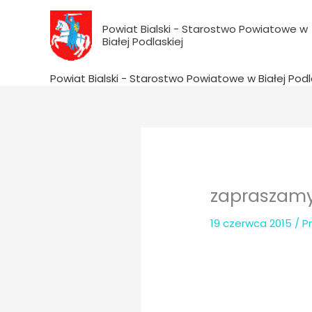
do
Przejdź
treści
do
Powiat Bialski - Starostwo Powiatowe w
Białej Podlaskiej
treści
Powiat Bialski - Starostwo Powiatowe w Białej Podl
zapraszamy
19 czerwca 2015
/ P