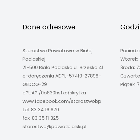
Dane adresowe
Godzi
Starostwo Powiatowe w Białej
Poniedzi
Podlaskiej
Wtorek: 
21-500 Biała Podlaska ul. Brzeska 41
Środa: 7
e-doręczenia AE:PL-57419-27898-
Czwartek
GEDCG-29
Piątek: 7
ePUAP /0o830hsfxc/skrytka
www.facebook.com/starostwobp
tel: 83 34 16 670
fax: 83 35 11 325
starostwo@powiatbialski.pl