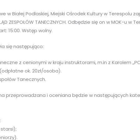
 w Białej Podlaskiej, Miejski Ośrodek Kultury w Terespolu za
D ZESPOŁÓW TANECZNYCH. Odbędzie się on w MOK-u w Teres
art: 15:00. Wstęp wolny.
a się następująco:
aneczne z cenionymi w kraju instruktorami, m.in z Karolem ,,
 (odpłatne ok. 20zł/osoba).
espołów Tanecznych.
na przeprowadzana i oceniana będzie w następujących kate
;
 starsi);
eniorzy).