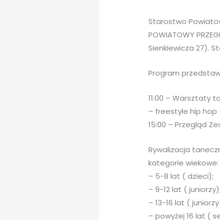
Starostwo Powiatowe
POWIATOWY PRZEGLĄ
Sienkiewicza 27). St
Program przedstawi
11:00 – Warsztaty t
– freestyle hip hop
15:00 – Przegląd Z
Rywalizacja tanecz
kategorie wiekowe:
– 5-8 lat ( dzieci);
– 9-12 lat ( juniorzy)
– 13-16 lat ( juniorzy
– powyżej 16 lat ( s