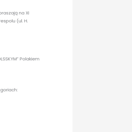
praszają na XI
polu (ul. H.
POLSSKYM” Polakiem
goriach: