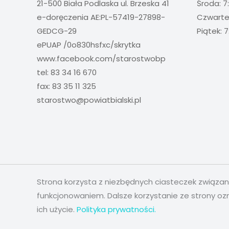
21-500 Biała Podlaska ul. Brzeska 41
Środa: 7
e-doręczenia AE:PL-57419-27898-
Czwartek
GEDCG-29
Piątek: 7
ePUAP /0o830hsfxc/skrytka
www.facebook.com/starostwobp
tel: 83 34 16 670
fax: 83 35 11 325
starostwo@powiatbialski.pl
Strona korzysta z niezbędnych ciasteczek związa
funkcjonowaniem. Dalsze korzystanie ze strony oz
ich użycie.
Polityka prywatności.