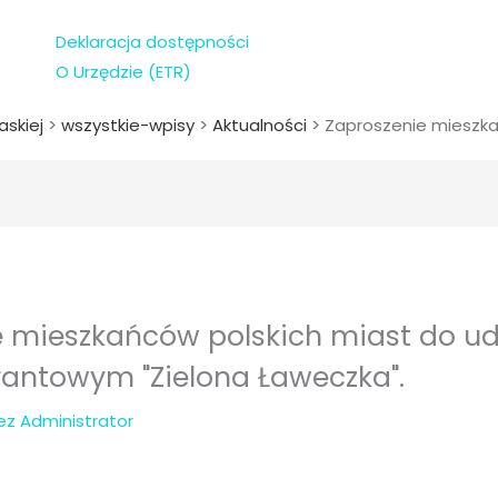
Deklaracja dostępności
O Urzędzie (ETR)
askiej
>
wszystkie-wpisy
>
Aktualności
>
Zaproszenie mieszka
e mieszkańców polskich miast do ud
rantowym "Zielona Ławeczka".
zez
Administrator