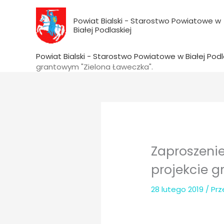
do
Przejdź
treści
do
Powiat Bialski - Starostwo Powiatowe w
Białej Podlaskiej
treści
Powiat Bialski - Starostwo Powiatowe w Białej Podl
grantowym "Zielona Ławeczka".
Zaproszeni
projekcie g
28 lutego 2019
/ Pr