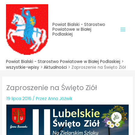
do
Przejdź
treści
do
treści
Powiat Bialski - Starostwo
Powiatowe w Białej
Podlaskiej
Powiat Bialski - Starostwo Powiatowe w Białej Podlaskiej
>
wszystkie-wpisy
>
Aktualności
>
Zaproszenie na Święto Ziół
Zaproszenie na Święto Ziół
19 lipca 2016
/ Przez
Anna Jóźwik