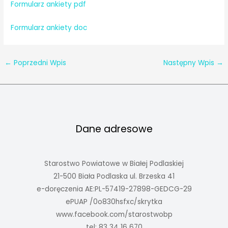
Formularz ankiety pdf
Formularz ankiety doc
←
Poprzedni Wpis
Następny Wpis
→
Dane adresowe
Starostwo Powiatowe w Białej Podlaskiej
21-500 Biała Podlaska ul. Brzeska 41
e-doręczenia AE:PL-57419-27898-GEDCG-29
ePUAP /0o830hsfxc/skrytka
www.facebook.com/starostwobp
tel: 83 34 16 670