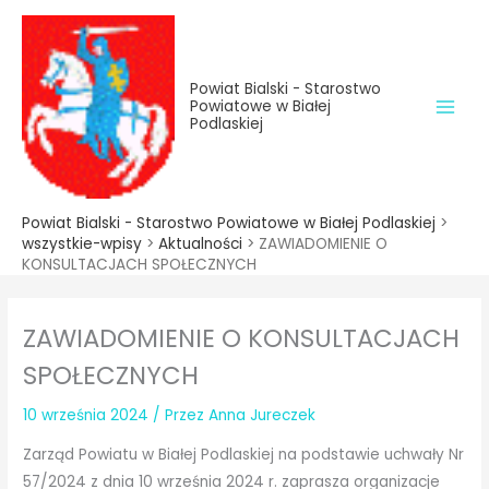
do
Przejdź
treści
do
treści
Powiat Bialski - Starostwo
Powiatowe w Białej
Podlaskiej
Powiat Bialski - Starostwo Powiatowe w Białej Podlaskiej
>
wszystkie-wpisy
>
Aktualności
>
ZAWIADOMIENIE O
KONSULTACJACH SPOŁECZNYCH
ZAWIADOMIENIE O KONSULTACJACH
SPOŁECZNYCH
10 września 2024
/ Przez
Anna Jureczek
Zarząd Powiatu w Białej Podlaskiej na podstawie uchwały Nr
57/2024 z dnia 10 września 2024 r. zaprasza organizacje