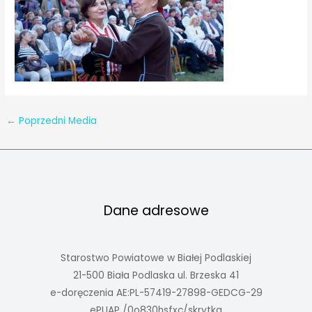
←
Poprzedni Media
Dane adresowe
Starostwo Powiatowe w Białej Podlaskiej
21-500 Biała Podlaska ul. Brzeska 41
e-doręczenia AE:PL-57419-27898-GEDCG-29
ePUAP /0o830hsfxc/skrytka