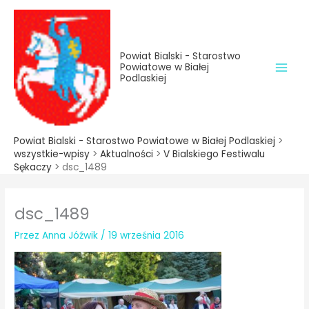
do
Przejdź
treści
do
treści
Powiat Bialski - Starostwo
Powiatowe w Białej
Podlaskiej
Powiat Bialski - Starostwo Powiatowe w Białej Podlaskiej
>
wszystkie-wpisy
>
Aktualności
>
V Bialskiego Festiwalu
Sękaczy
>
dsc_1489
dsc_1489
Przez
Anna Jóźwik
/
19 września 2016