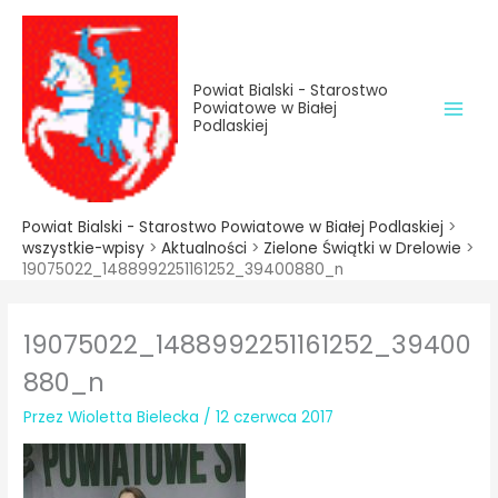
do
Przejdź
treści
do
treści
Powiat Bialski - Starostwo
Powiatowe w Białej
Podlaskiej
Powiat Bialski - Starostwo Powiatowe w Białej Podlaskiej
>
wszystkie-wpisy
>
Aktualności
>
Zielone Świątki w Drelowie
>
19075022_1488992251161252_39400880_n
19075022_1488992251161252_39400
880_n
Przez
Wioletta Bielecka
/
12 czerwca 2017