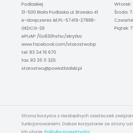
Podlaskiej
Wtorek: 
21-500 Biała Podlaska ul. Brzeska 41
Środa: 7
e-doręczenia AE:PL-57419-27898-
Czwartek
GEDCG-29
Piątek: 7
ePUAP /0o830hsfxc/skrytka
www.facebook.com/starostwobp
tel: 83 34 16 670
fax: 83 35 11 325
starostwo@powiatbialski.pl
Strona korzysta z niezbędnych ciasteczek związa
funkcjonowaniem. Dalsze korzystanie ze strony oz
ich użycie.
Polityka prywatności.