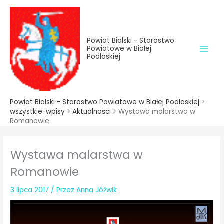
do
Przejdź
treści
do
treści
Powiat Bialski - Starostwo
Powiatowe w Białej
Podlaskiej
Powiat Bialski - Starostwo Powiatowe w Białej Podlaskiej
>
wszystkie-wpisy
>
Aktualności
>
Wystawa malarstwa w
Romanowie
Wystawa malarstwa w
Romanowie
3 lipca 2017
/ Przez
Anna Jóźwik