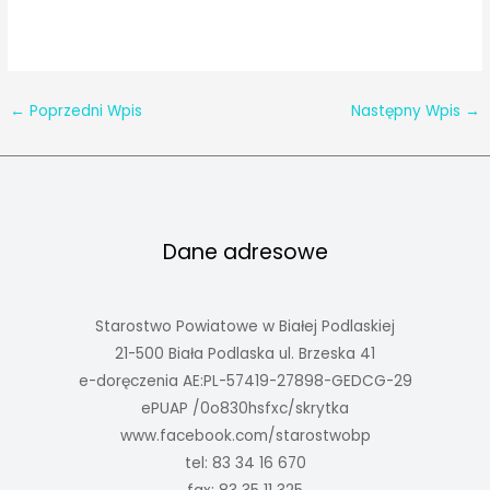
←
Poprzedni Wpis
Następny Wpis
→
Dane adresowe
Starostwo Powiatowe w Białej Podlaskiej
21-500 Biała Podlaska ul. Brzeska 41
e-doręczenia AE:PL-57419-27898-GEDCG-29
ePUAP /0o830hsfxc/skrytka
www.facebook.com/starostwobp
tel: 83 34 16 670