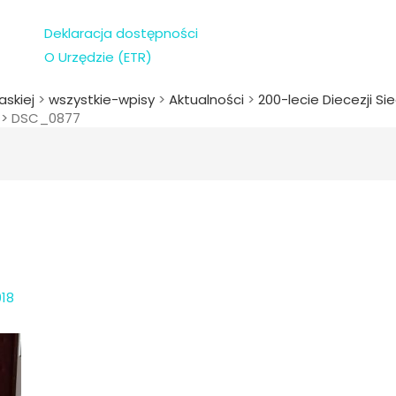
Deklaracja dostępności
O Urzędzie (ETR)
askiej
>
wszystkie-wpisy
>
Aktualności
>
200-lecie Diecezji Si
>
DSC_0877
018