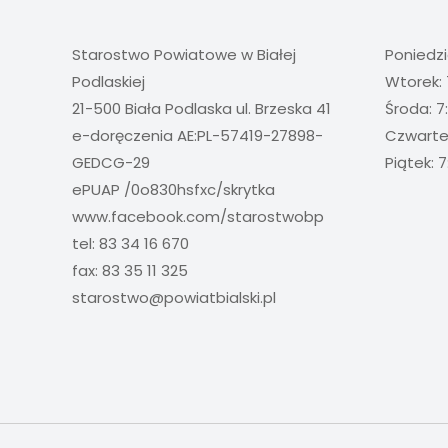
Starostwo Powiatowe w Białej
Poniedzi
Podlaskiej
Wtorek: 
21-500 Biała Podlaska ul. Brzeska 41
Środa: 7
e-doręczenia AE:PL-57419-27898-
Czwartek
GEDCG-29
Piątek: 7
ePUAP /0o830hsfxc/skrytka
www.facebook.com/starostwobp
tel: 83 34 16 670
fax: 83 35 11 325
starostwo@powiatbialski.pl