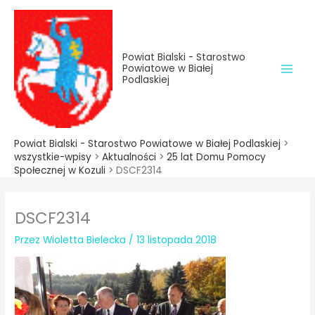
do
Przejdź
treści
do
treści
Powiat Bialski - Starostwo
Powiatowe w Białej
Podlaskiej
Powiat Bialski - Starostwo Powiatowe w Białej Podlaskiej
>
wszystkie-wpisy
>
Aktualności
>
25 lat Domu Pomocy
Społecznej w Kozuli
>
DSCF2314
DSCF2314
Przez
Wioletta Bielecka
/
13 listopada 2018