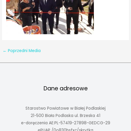
←
Poprzedni Media
Dane adresowe
Starostwo Powiatowe w Białej Podlaskiej
21-500 Biała Podlaska ul. Brzeska 41
e-doręczenia AE:PL-57419-27898-GEDCG-29
ePUAP /0o830hsfxc/skrytka