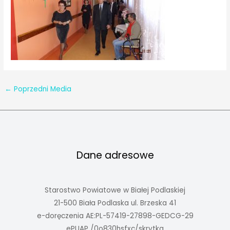
←
Poprzedni Media
Dane adresowe
Starostwo Powiatowe w Białej Podlaskiej
21-500 Biała Podlaska ul. Brzeska 41
e-doręczenia AE:PL-57419-27898-GEDCG-29
ePUAP /0o830hsfxc/skrytka