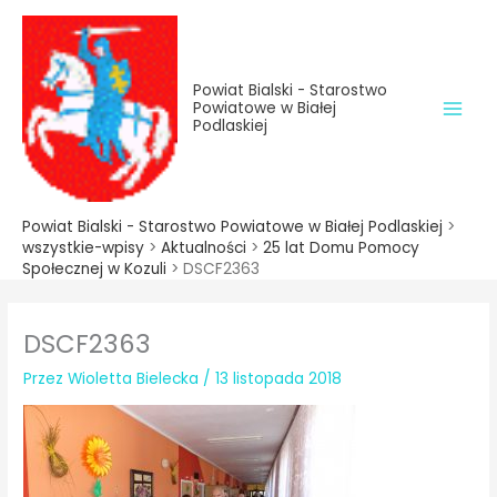
do
Przejdź
treści
do
treści
Powiat Bialski - Starostwo
Powiatowe w Białej
Podlaskiej
Powiat Bialski - Starostwo Powiatowe w Białej Podlaskiej
>
wszystkie-wpisy
>
Aktualności
>
25 lat Domu Pomocy
Społecznej w Kozuli
>
DSCF2363
DSCF2363
Przez
Wioletta Bielecka
/
13 listopada 2018