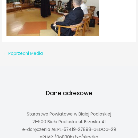
←
Poprzedni Media
Dane adresowe
Starostwo Powiatowe w Białej Podlaskiej
21-500 Biała Podlaska ul. Brzeska 41
e-doręczenia AE:PL-57419-27898-GEDCG-29
ePUAP /0o830hsfxc/skrytka