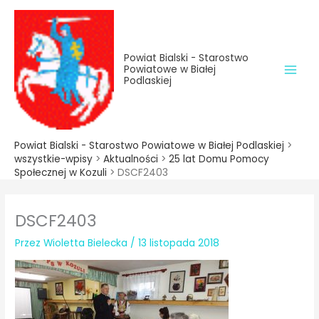
do
Przejdź
treści
do
treści
Powiat Bialski - Starostwo
Powiatowe w Białej
Podlaskiej
Powiat Bialski - Starostwo Powiatowe w Białej Podlaskiej
>
wszystkie-wpisy
>
Aktualności
>
25 lat Domu Pomocy
Społecznej w Kozuli
>
DSCF2403
DSCF2403
Przez
Wioletta Bielecka
/
13 listopada 2018