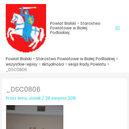
do
Przejdź
treści
do
treści
Powiat Bialski - Starostwo
Powiatowe w Białej
Podlaskiej
Powiat Bialski - Starostwo Powiatowe w Białej Podlaskiej
>
wszystkie-wpisy
>
Aktualności
>
sesja Rady Powiatu
>
_DSC0806
_DSC0806
Przez
Anna Jóźwik
/
28 sierpnia 2015