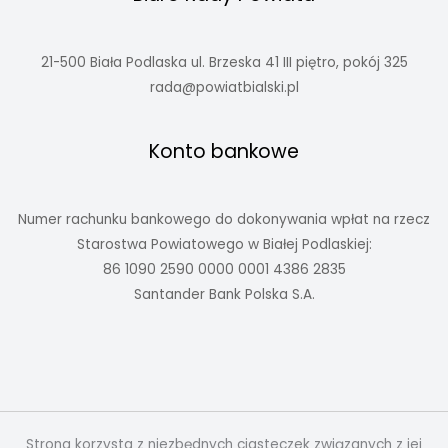
21-500 Biała Podlaska ul. Brzeska 41 III piętro, pokój 325
rada@powiatbialski.pl
Konto bankowe
Numer rachunku bankowego do dokonywania wpłat na rzecz
Starostwa Powiatowego w Białej Podlaskiej:
86 1090 2590 0000 0001 4386 2835
Santander Bank Polska S.A.
Strona korzysta z niezbędnych ciasteczek związanych z jej