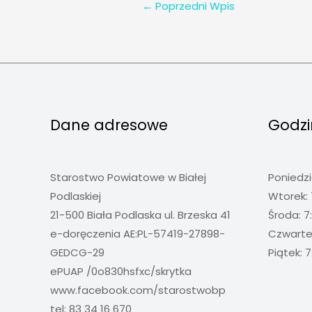
←
Poprzedni Wpis
Dane adresowe
Godzi
Starostwo Powiatowe w Białej
Poniedzi
Podlaskiej
Wtorek: 
21-500 Biała Podlaska ul. Brzeska 41
Środa: 7
e-doręczenia AE:PL-57419-27898-
Czwartek
GEDCG-29
Piątek: 7
ePUAP /0o830hsfxc/skrytka
www.facebook.com/starostwobp
tel: 83 34 16 670