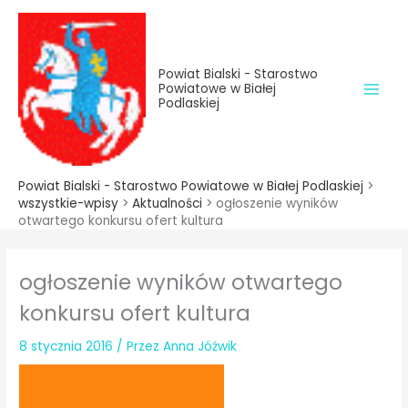
do
Przejdź
treści
do
treści
Powiat Bialski - Starostwo
Powiatowe w Białej
Podlaskiej
Powiat Bialski - Starostwo Powiatowe w Białej Podlaskiej
>
wszystkie-wpisy
>
Aktualności
>
ogłoszenie wyników
otwartego konkursu ofert kultura
ogłoszenie wyników otwartego
konkursu ofert kultura
8 stycznia 2016
/ Przez
Anna Jóźwik