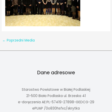
←
Poprzedni Media
Dane adresowe
Starostwo Powiatowe w Białej Podlaskiej
21-500 Biała Podlaska ul. Brzeska 41
e-doręczenia AE:PL-57419-27898-GEDCG-29
ePUAP /0o830hsfxc/skrytka