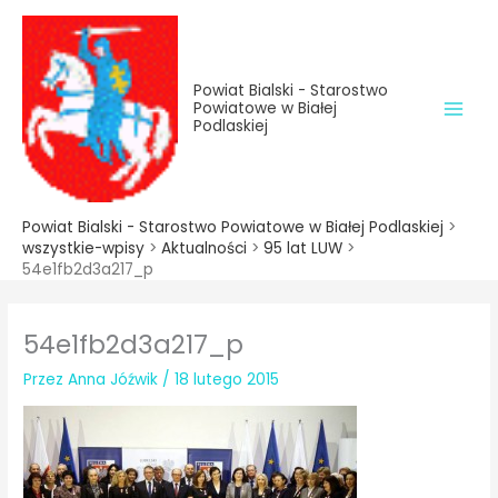
do
Przejdź
treści
do
treści
Powiat Bialski - Starostwo
Powiatowe w Białej
Podlaskiej
Powiat Bialski - Starostwo Powiatowe w Białej Podlaskiej
>
wszystkie-wpisy
>
Aktualności
>
95 lat LUW
>
54e1fb2d3a217_p
54e1fb2d3a217_p
Przez
Anna Jóźwik
/
18 lutego 2015