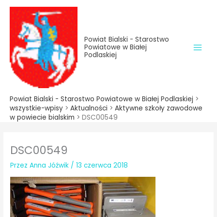
do
Przejdź
treści
do
treści
Powiat Bialski - Starostwo
Powiatowe w Białej
Podlaskiej
Powiat Bialski - Starostwo Powiatowe w Białej Podlaskiej
>
wszystkie-wpisy
>
Aktualności
>
Aktywne szkoły zawodowe
w powiecie bialskim
>
DSC00549
DSC00549
Przez
Anna Jóźwik
/
13 czerwca 2018