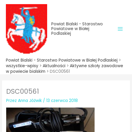
do
Przejdź
treści
do
treści
Powiat Bialski - Starostwo
Powiatowe w Białej
Podlaskiej
Powiat Bialski - Starostwo Powiatowe w Białej Podlaskiej
>
wszystkie-wpisy
>
Aktualności
>
Aktywne szkoły zawodowe
w powiecie bialskim
>
DSC00561
DSC00561
Przez
Anna Jóźwik
/
13 czerwca 2018