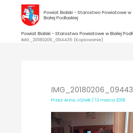
do
Przejdź
treści
do
Powiat Bialski - Starostwo Powiatowe w
Białej Podlaskiej
treści
Powiat Bialski - Starostwo Powiatowe w Białej Podl
IMG_20180206_094435 (Kopiowanie)
IMG_20180206_09443
Przez
Anna Jóźwik
/
13 marca 2018