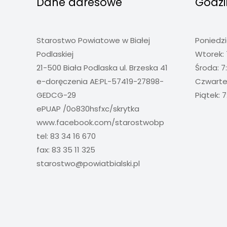
Dane adresowe
Godzi
Starostwo Powiatowe w Białej
Poniedzi
Podlaskiej
Wtorek: 
21-500 Biała Podlaska ul. Brzeska 41
Środa: 7
e-doręczenia AE:PL-57419-27898-
Czwartek
GEDCG-29
Piątek: 7
ePUAP /0o830hsfxc/skrytka
www.facebook.com/starostwobp
tel: 83 34 16 670
fax: 83 35 11 325
starostwo@powiatbialski.pl