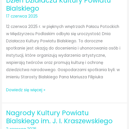
Dzień Działacza Kultury Powiatu
stoisko
Bialskiego
dożynkowe
17 czerwca 2025
Dożynki
12 czerwca 2025 r. w pięknych wnętrzach Pałacu Potockich
Powiatowe
w Międzyrzecu Podlaskim odbyła się uroczystość Dnia
2025
Działacza Kultury Powiatu Bialskiego. To doroczne
spotkanie jest okazją do docenienia i uhonorowania osób i
instytucji, które organizują wydarzenia artystyczne,
wspierają twórców oraz promują kulturę i ochronę
dziedzictwa narodowego. Gospodarzami spotkania byli: w
imieniu Starosty Bialskiego Pana Mariusza Filipiuka
Dzień
Dowiedz się więcej »
Działacza
Kultury
Nagrody Kultury Powiatu
Powiatu
Bialskiego
Bialskiego im. J. I. Kraszewskiego