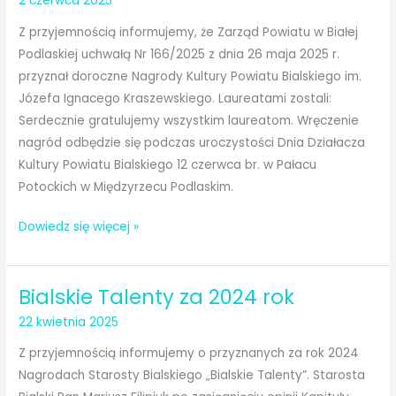
2 czerwca 2025
Z przyjemnością informujemy, że Zarząd Powiatu w Białej
Podlaskiej uchwałą Nr 166/2025 z dnia 26 maja 2025 r.
przyznał doroczne Nagrody Kultury Powiatu Bialskiego im.
Józefa Ignacego Kraszewskiego. Laureatami zostali:
Serdecznie gratulujemy wszystkim laureatom. Wręczenie
nagród odbędzie się podczas uroczystości Dnia Działacza
Kultury Powiatu Bialskiego 12 czerwca br. w Pałacu
Potockich w Międzyrzecu Podlaskim.
Nagrody
Dowiedz się więcej »
Kultury
Powiatu
Bialskie Talenty za 2024 rok
Bialskiego
im.
22 kwietnia 2025
J.
Z przyjemnością informujemy o przyznanych za rok 2024
I.
Nagrodach Starosty Bialskiego „Bialskie Talenty”. Starosta
Kraszewskiego