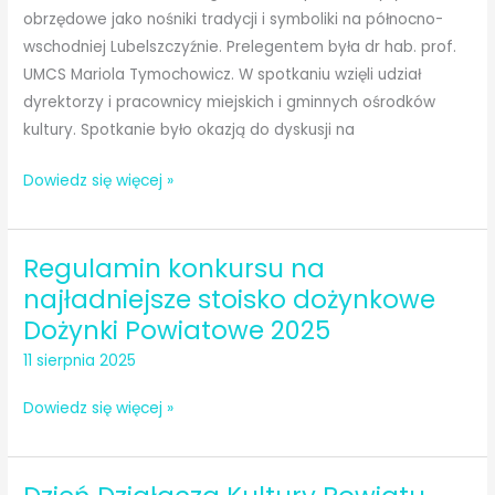
obrzędowe jako nośniki tradycji i symboliki na północno-
wschodniej Lubelszczyźnie. Prelegentem była dr hab. prof.
UMCS Mariola Tymochowicz. W spotkaniu wzięli udział
dyrektorzy i pracownicy miejskich i gminnych ośrodków
kultury. Spotkanie było okazją do dyskusji na
Konferencja
Dowiedz się więcej »
w
Janowie
Regulamin konkursu na
Podlaskim
najładniejsze stoisko dożynkowe
Dożynki Powiatowe 2025
11 sierpnia 2025
Regulamin
Dowiedz się więcej »
konkursu
na
najładniejsze