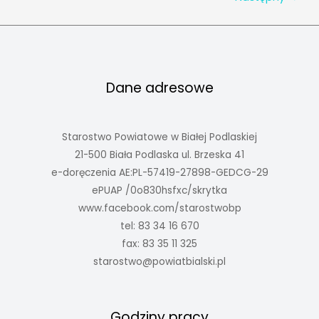
Tischnera
w
Powiecie
Bialskim
Dane adresowe
Starostwo Powiatowe w Białej Podlaskiej
21-500 Biała Podlaska ul. Brzeska 41
e-doręczenia AE:PL-57419-27898-GEDCG-29
ePUAP /0o830hsfxc/skrytka
www.facebook.com/starostwobp
tel: 83 34 16 670
fax: 83 35 11 325
starostwo@powiatbialski.pl
Godziny pracy