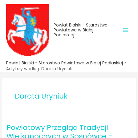
do
Przejdź
treści
do
treści
Powiat Bialski - Starostwo
Powiatowe w Białej
Podlaskiej
Powiat Bialski - Starostwo Powiatowe w Białej Podlaskiej
>
Artykuły według:
Dorota Uryniuk
Dorota Uryniuk
Powiatowy Przegląd Tradycji
Wielkanocnych w Sosnówce –