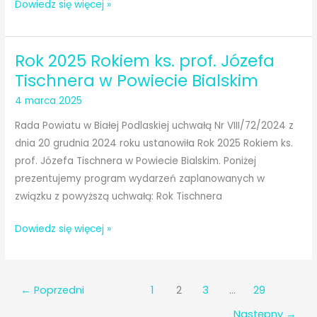
Stypendia
Dowiedz się więcej »
artystyczne
Rok 2025 Rokiem ks. prof. Józefa
Tischnera w Powiecie Bialskim
4 marca 2025
Rada Powiatu w Białej Podlaskiej uchwałą Nr VIII/72/2024 z
dnia 20 grudnia 2024 roku ustanowiła Rok 2025 Rokiem ks.
prof. Józefa Tischnera w Powiecie Bialskim. Poniżej
prezentujemy program wydarzeń zaplanowanych w
związku z powyższą uchwałą: Rok Tischnera
Rok
Dowiedz się więcej »
2025
Rokiem
ks.
←
Poprzedni
1
2
3
…
29
prof.
Następny
→
Józefa