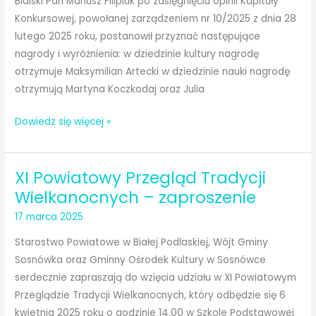
Bialski Pan Mariusz Filipiuk po zasięgnięciu opinii Kapituły
Konkursowej, powołanej zarządzeniem nr 10/2025 z dnia 28
lutego 2025 roku, postanowił przyznać następujące
nagrody i wyróżnienia: w dziedzinie kultury nagrodę
otrzymuje Maksymilian Artecki w dziedzinie nauki nagrodę
otrzymują Martyna Koczkodaj oraz Julia
Bialskie
Dowiedz się więcej »
Talenty
za
XI Powiatowy Przegląd Tradycji
2024
rok
Wielkanocnych – zaproszenie
17 marca 2025
Starostwo Powiatowe w Białej Podlaskiej, Wójt Gminy
Sosnówka oraz Gminny Ośrodek Kultury w Sosnówce
serdecznie zapraszają do wzięcia udziału w XI Powiatowym
Przeglądzie Tradycji Wielkanocnych, który odbędzie się 6
kwietnia 2025 roku o godzinie 14.00 w Szkole Podstawowej