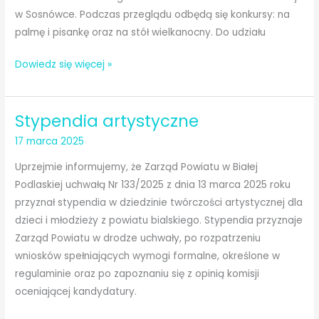
w Sosnówce. Podczas przeglądu odbędą się konkursy: na
palmę i pisankę oraz na stół wielkanocny. Do udziału
XI
Dowiedz się więcej »
Powiatowy
Przegląd
Stypendia artystyczne
Tradycji
Wielkanocnych
17 marca 2025
–
Uprzejmie informujemy, że Zarząd Powiatu w Białej
zaproszenie
Podlaskiej uchwałą Nr 133/2025 z dnia 13 marca 2025 roku
przyznał stypendia w dziedzinie twórczości artystycznej dla
dzieci i młodzieży z powiatu bialskiego. Stypendia przyznaje
Zarząd Powiatu w drodze uchwały, po rozpatrzeniu
wniosków spełniających wymogi formalne, określone w
regulaminie oraz po zapoznaniu się z opinią komisji
oceniającej kandydatury.