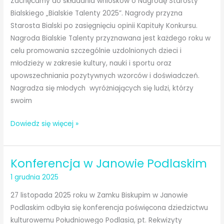
Zachęcamy do składania wniosków o Nagrodę Starosty
–
Bialskiego „Bialskie Talenty 2025”. Nagrody przyzna
zaproszenie
Starosta Bialski po zasięgnięciu opinii Kapituły Konkursu.
Nagroda Bialskie Talenty przyznawana jest każdego roku w
celu promowania szczególnie uzdolnionych dzieci i
młodzieży w zakresie kultury, nauki i sportu oraz
upowszechniania pozytywnych wzorców i doświadczeń.
Nagradza się młodych wyróżniających się ludzi, którzy
swoim
Bialskie
Dowiedz się więcej »
Talenty
2025
Konferencja w Janowie Podlaskim
1 grudnia 2025
27 listopada 2025 roku w Zamku Biskupim w Janowie
Podlaskim odbyła się konferencja poświęcona dziedzictwu
kulturowemu Południowego Podlasia, pt. Rekwizyty