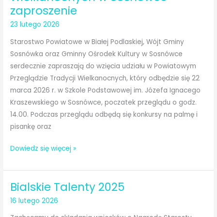
zaproszenie
23 lutego 2026
Starostwo Powiatowe w Białej Podlaskiej, Wójt Gminy
Sosnówka oraz Gminny Ośrodek Kultury w Sosnówce
serdecznie zapraszają do wzięcia udziału w Powiatowym
Przeglądzie Tradycji Wielkanocnych, który odbędzie się 22
marca 2026 r. w Szkole Podstawowej im. Józefa Ignacego
Kraszewskiego w Sosnówce, poczatek przeglądu o godz.
14.00. Podczas przeglądu odbędą się konkursy na palmę i
pisankę oraz
Powiatowy
Dowiedz się więcej »
Przegląd
Tradycji
Bialskie Talenty 2025
Wielkanocnych
w
16 lutego 2026
Sosnówce